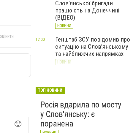
Слов'янської бригади
працюють на Донеччині
(ВІДЕО)
НОВИНИ
 оцінити
Генштаб ЗСУ повідомив про
12:00
ситуацію на Слов’янському
та найближчих напрямках
НОВИНИ
Слов’янськ обстріляли 13
11:18
разів за добу. Хроніка
великої війни: 7 серпня
ТОП НОВИНИ
НОВИНИ
Росія вдарила по мосту
у Слов'янську: є
поранена
🙂
НОВИНИ