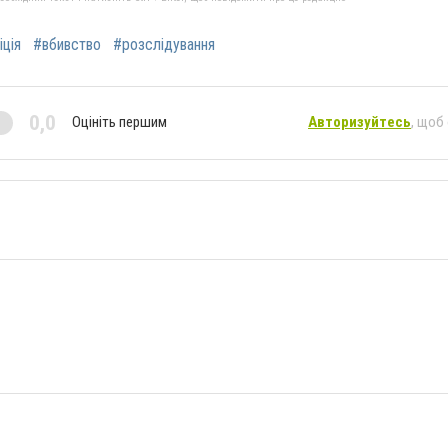
іція
#вбивство
#розслідування
0,0
Оцініть першим
Авторизуйтесь
, щоб