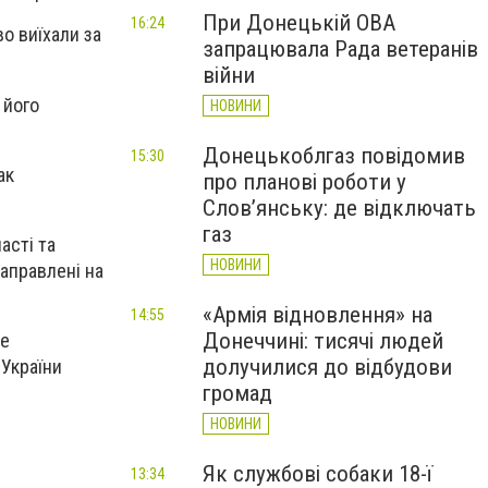
При Донецькій ОВА
16:24
о виїхали за
запрацювала Рада ветеранів
війни
 його
НОВИНИ
Донецькоблгаз повідомив
15:30
ак
про планові роботи у
Слов’янську: де відключать
газ
асті та
НОВИНИ
аправлені на
«Армія відновлення» на
14:55
Донеччині: тисячі людей
ве
долучилися до відбудови
 України
громад
НОВИНИ
Як службові собаки 18-ї
13:34