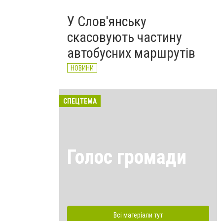
У Слов'янську
скасовують частину
автобусних маршрутів
НОВИНИ
СПЕЦТЕМА
Голос громади
Всі матеріали тут