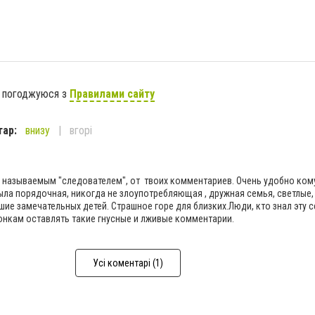
я погоджуюся з
Правилами сайту
тар:
внизу
вгорі
 называемым "следователем", от твоих комментариев. Очень удобно кому
была порядочная, никогда не злоупотребляющая , дружная семья, светлые,
ие замечательных детей. Страшное горе для близких.Люди, кто знал эту с
онкам оставлять такие гнусные и лживые комментарии.
Усі коментарі (1)