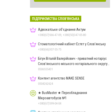
ПІДПРИЄМСТВА СЛОВ'ЯНСЬКА
Адвокатське об'єднання Актум
+380(67)566-47-09, +380(50)347-05-80
Стоматологічний кабінет Естет у Слов'янську
+380(66)307-55-75
Бігун Віталій Валерійович - приватний нотаріус
Слов'янського міського нотаріального округу
Дон.обл.
0506555431
Контент агентство MAKE SENSE
0504262624
★ BusMaster ★ Переобладнання
Мікроавтобусів №1
+380(67)599-04-04