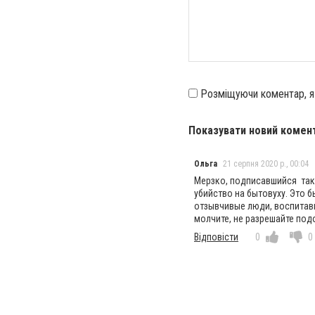
Розміщуючи коментар, 
Показувати новий комен
Ольга
21 серпня 2020 р., 00:04
Мерзко, подписавшийся так
убийство на бытовуху. Это 
отзывчивые люди, воспитавш
молчите, не разрешайте под
Відповісти
0
0