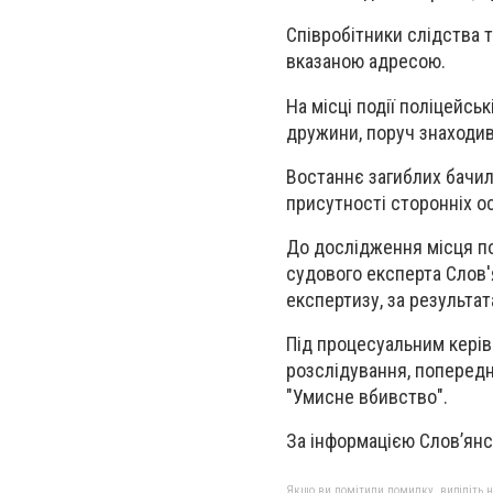
Співробітники слідства т
вказаною адресою.
На місці події поліцейсь
дружини, поруч знаходивс
Востаннє загиблих бачил
присутності сторонніх о
До дослідження місця по
судового експерта Слов'
експертизу, за результа
Під процесуальним керів
розслідування, попередня
"Умисне вбивство".
За інформацією Слов’янсь
Якщо ви помітили помилку, виділіть нео