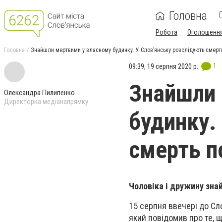
Головна
Робота
Оголошенн
Головна
Знайшли мертвими у власному будинку. У Слов’янську розслідують смер
1
09:39, 19 серпня 2020 р.
Знайшли 
Олександра Пилипенко
Директорка медіанапрямку
будинку.
смерть 
Чоловіка і дружину зна
15 серпня ввечері до Сл
який повідомив про те, щ