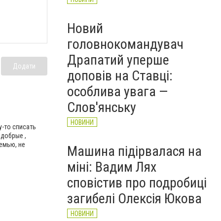
Новий
головнокомандувач
Драпатий уперше
Додати
доповів на Ставці:
особлива увага —
Слов'янську
НОВИНИ
-то списать
 добрые ,
емью, не
Машина підірвалася на
міні: Вадим Лях
сповістив про подробиці
загибелі Олексія Юкова
НОВИНИ