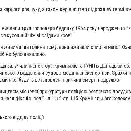
а карного розшуку, а також керівництво підрозділу термінов
кі виявили труп господаря будинку 1964 року народження та
я кухонний ніж зі слідами крові.
и живими пів години тому, вони вживали спиртні напої. Озн
сіб не було виявлено.
дії залучили інспектора-криміналіста ГУНП в Донецькій обл
янського відділення судово-медичної експертизи. Зразки н
тами якої будуть встановлені причини смерті подружжя.
ництвом місцевої прокуратури поліцією розпочато досудо
 кваліфікація події - п.1 ч.2 ст. 115 Кримінального кодексу
кого відділу поліції
бхідний текст і натисніть Ctrl + Enter, щоб повідомити про це редакцію