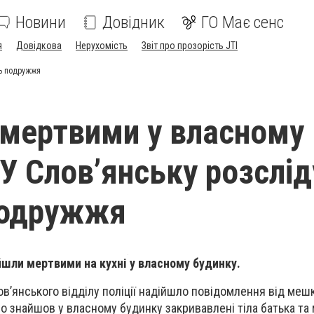
Новини
Довідник
ГО Має сенс
я
Довідкова
Нерухомість
Звіт про прозорість JTI
ть подружжя
мертвими у власному
 У Слов’янську розслі
подружжя
йшли мертвими на кухні у власному будинку.
ов’янського відділу поліції надійшло повідомлення від мешк
о знайшов у власному будинку закривавлені тіла батька та 