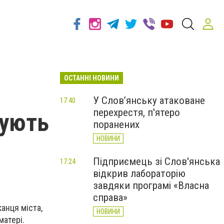
ОСТАННІ НОВИНИ
У Слов’янську атаковане
17:40
перехрестя, п'ятеро
дують
поранених
НОВИНИ
Підприємець зі Слов'янська
17:24
відкрив лабораторію
завдяки програмі «Власна
справа»
анця міста,
НОВИНИ
матері.