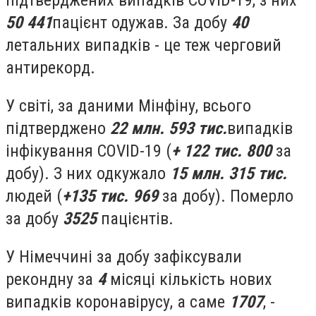
підтверджених випадків COVID-19, з них
50 441
пацієнт одужав. За добу
40
летальних випадків - це теж черговий
антирекорд.
У світі, за даними Мінфіну, всього
підтверджено
22 млн. 593 тис.
випадків
інфікування COVID-19 (
+ 122 тис. 800
за
добу). З них одкужало
15 млн. 315 тис.
людей (
+135 тис. 969
за добу). Померло
за добу
3525
пацієнтів.
У Німеччині за добу зафіксували
рекондну за
4
місяці кількість нових
випадків коронавірусу, а саме
1707
, -