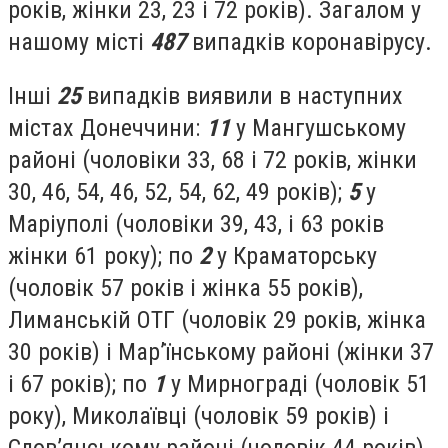
років, жінки 23, 23 і 72 років). Загалом у
нашому місті
487
випадків коронавірусу.
Інші
25
випадків виявили в наступних
містах Донеччини:
11
у Мангушському
районі (чоловіки 33, 68 і 72 років, жінки
30, 46, 54, 46, 52, 54, 62, 49 років);
5
у
Маріуполі (чоловіки 39, 43, і 63 років
жінки 61 року); по
2
у Краматорську
(чоловік 57 років і жінка 55 років),
Лиманській ОТГ (чоловік 29 років, жінка
30 років) і Мар’їнському районі (жінки 37
і 67 років); по
1
у Мирнограді (чоловік 51
року), Миколаївці (чоловік 59 років) і
Слов’янському районі (чоловік 44 років).