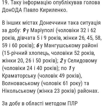
19. Таку інформацію опублікував голова
ДонОДА Павло Кириленко.
В інших містах Донеччини така ситуація
за добу:
9
у Маріуполі (чоловіки 32 і 62
років, дівчата 5 і 9 років, жінки 26, 45, 58,
59 і 60 років);
6
у Мангушському районі
(15-річний хлопець, чоловіки 52 років,
жінки 20, 26 і 50 років);
2
у Селидовому
(чоловіки 24 і 40 років); по
1
у
Краматорську (чоловік 49 років),
Волноваському (чоловік 61 року) та
Нікольському (жінка 23 років) районах.
За добу в області методом ПЛР