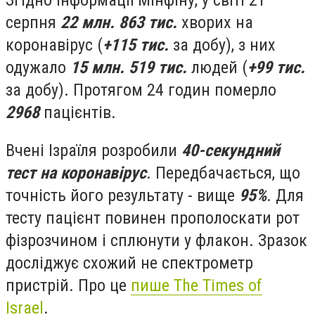
Згідно інформації Мінфіну, у світі 21
серпня
22 млн. 863 тис.
хворих на
коронавірус (
+115 тис.
за добу), з них
одужало
15 млн. 519 тис.
людей (
+99 тис.
за добу). Протягом 24 годин померло
2968
пацієнтів.
Вчені Ізраїля розробили
40-секундний
тест на коронавірус
. Передбачається, що
точність його результату - вище
95%
. Для
тесту пацієнт повинен прополоскати рот
фізрозчином і сплюнути у флакон. Зразок
досліджує схожий не спектрометр
пристрій. Про це
пише The Times of
Israel
.