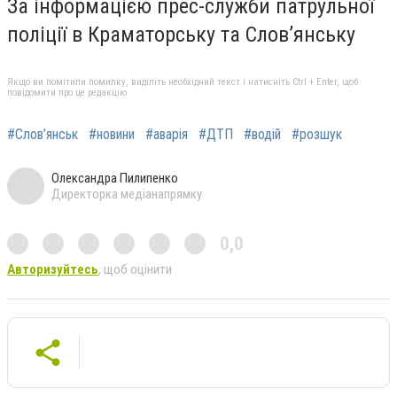
За інформацією прес-служби патрульної
поліції в Краматорську та Слов’янську
Якщо ви помітили помилку, виділіть необхідний текст і натисніть Ctrl + Enter, щоб
повідомити про це редакцію
#Слов’янськ
#новини
#аварія
#ДТП
#водій
#розшук
Олександра Пилипенко
Директорка медіанапрямку
0,0
Авторизуйтесь
, щоб оцінити