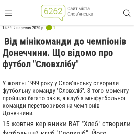
1
14:39, 2 вересня 2020 р.
Від мінікоманди до чемпіонів
Донеччини. Що відомо про
футбол "Словхлібу"
У жовтні 1999 року у Слов’янську створили
футбольну команду "Словхліб". З того моменту
пройшло багато раків, а клуб з мініфутбольної
команди перетворився на чемпіонів
Донеччини.
15 жовтня керівники ВАТ "Хлеб" створили
футбольний клуб "Словхліб". Його