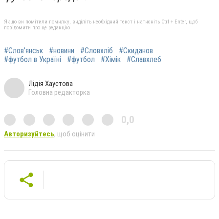
Якщо ви помітили помилку, виділіть необхідний текст і натисніть Ctrl + Enter, щоб
повідомити про це редакцію
#Слов’янськ
#новини
#Словхліб
#Скиданов
#футбол в Україні
#футбол
#Хімік
#Славхлеб
Лідія Хаустова
Головна редакторка
0,0
Авторизуйтесь
, щоб оцінити