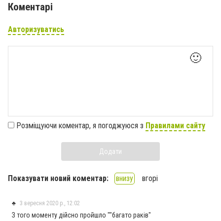
Коментарі
Авторизуватись
🙂
Розміщуючи коментар, я погоджуюся з
Правилами сайту
Додати
Показувати новий коментар:
внизу
вгорі
♣
3 вересня 2020 р., 12:02
З того моменту дійсно пройшло ""багато раків"