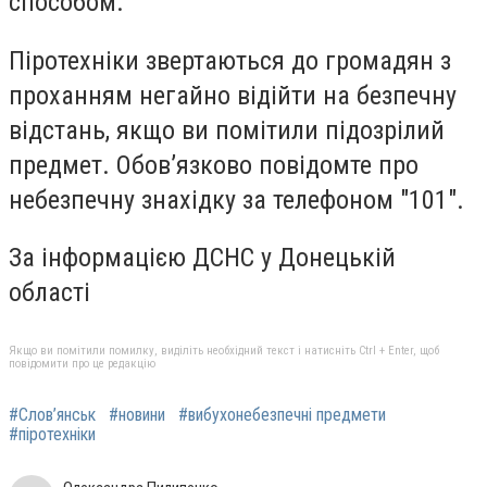
способом.
Піротехніки звертаються до громадян з
проханням негайно відійти на безпечну
відстань, якщо ви помітили підозрілий
предмет. Обов’язково повідомте про
небезпечну знахідку за телефоном "101".
За інформацією ДСНС у Донецькій
області
Якщо ви помітили помилку, виділіть необхідний текст і натисніть Ctrl + Enter, щоб
повідомити про це редакцію
#Слов’янськ
#новини
#вибухонебезпечні предмети
#піротехніки