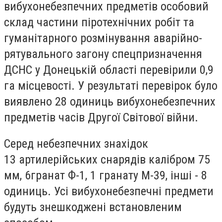
вибухонебезпечних предметів особовий
склад частини піротехнічних робіт та
гуманітарного розмінування аварійно-
рятувального загону спецпризначення
ДСНС у Донецькій області перевірили 0,9
га місцевості. У результаті перевірок було
виявлено 28 одиниць вибухонебезпечних
предметів часів Другої Світової війни.
Серед небезпечних знахідок
13
артилерійських снаряд
ів
калібром 75
мм,
6
гранат Ф-1,
1
гранат
у
M-39,
інш
і - 8
одиниць. Усі вибухонебезпечні предмети
будуть знешкоджені
встановленим