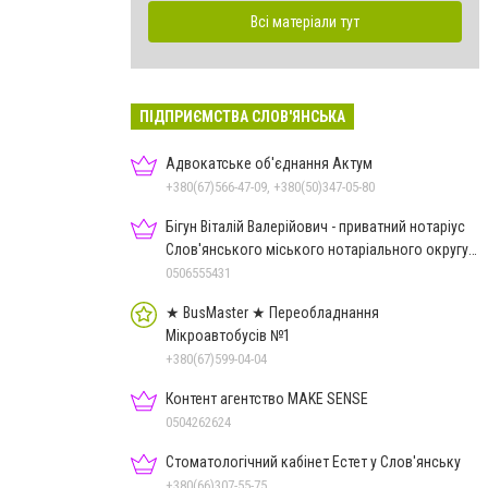
Всі матеріали тут
ПІДПРИЄМСТВА СЛОВ'ЯНСЬКА
Адвокатське об'єднання Актум
+380(67)566-47-09, +380(50)347-05-80
Бігун Віталій Валерійович - приватний нотаріус
Слов'янського міського нотаріального округу
Дон.обл.
0506555431
★ BusMaster ★ Переобладнання
Мікроавтобусів №1
+380(67)599-04-04
Контент агентство MAKE SENSE
0504262624
Стоматологічний кабінет Естет у Слов'янську
+380(66)307-55-75