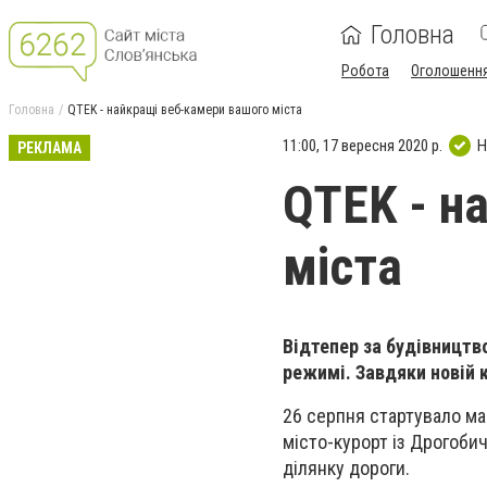
Головна
Робота
Оголошенн
Головна
QTEK - найкращі веб-камери вашого міста
11:00, 17 вересня 2020 р.
Н
РЕКЛАМА
QTEK - н
міста
Відтепер за будівництв
режимі.
Завдяки новій 
26 серпня стартувало ма
місто-курорт із Дрогобич
ділянку дороги.