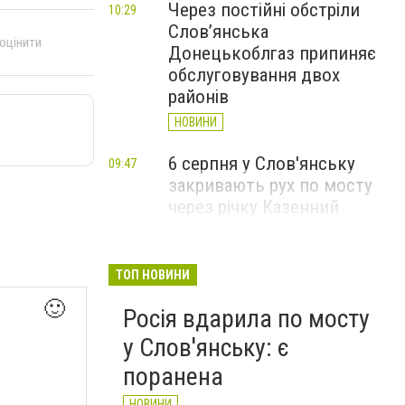
Через постійні обстріли
10:29
Слов’янська
 оцінити
Донецькоблгаз припиняє
обслуговування двох
районів
НОВИНИ
6 серпня у Слов'янську
09:47
закривають рух по мосту
через річку Казенний
Торець
НОВИНИ
ТОП НОВИНИ
За вечір і ранок Слов'янськ
09:36
🙂
Росія вдарила по мосту
чотири рази атакували FPV-
дрони
у Слов'янську: є
НОВИНИ
поранена
НОВИНИ