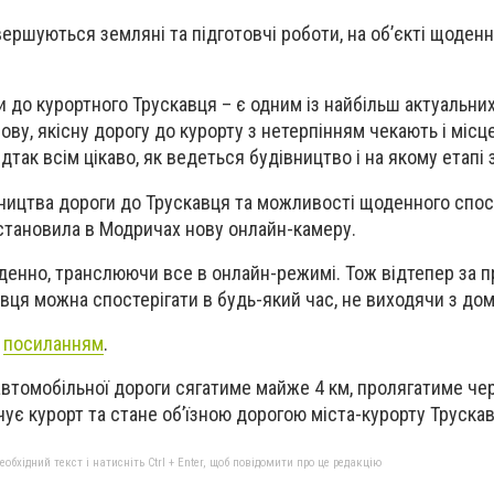
вершуються земляні та підготовчі роботи, на об’єкті щоден
 до курортного Трускавця – є одним із найбільш актуальних
ву, якісну дорогу до курорту з нетерпінням чекають і місце
ідтак всім цікаво, як ведеться будівництво і на якому етапі 
вництва дороги до Трускавця та можливості щоденного спо
становила в Модричах нову онлайн-камеру.
енно, транслюючи все в онлайн-режимі. Тож відтепер за 
авця можна спостерігати в будь-який час, не виходячи з дом
а
посиланням
.
втомобільної дороги сягатиме майже 4 км, пролягатиме че
чує курорт та стане об’їзною дорогою міста-курорту Трускав
бхідний текст і натисніть Ctrl + Enter, щоб повідомити про це редакцію