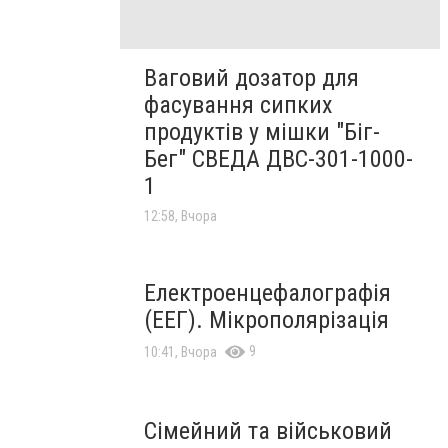
Ваговий дозатор для
фасування сипких
продуктів у мішки "Біг-
Бег" СВЕДА ДВС-301-1000-
1
12:58, Вчора
Електроенцефалографія
(ЕЕГ). Мікрополярізація
9
10:41, Вчора
Сімейний та військовий