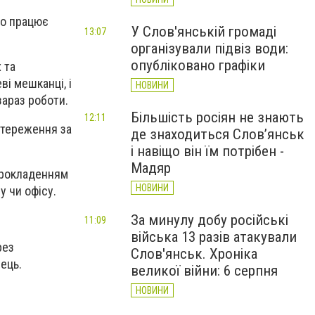
но працює
У Слов'янській громаді
13:07
організували підвіз води:
опубліковано графіки
 та
ві мешканці, і
НОВИНИ
зараз роботи.
Більшість росіян не знають
12:11
стереження за
де знаходиться Слов’янськ
і навіщо він їм потрібен -
Мадяр
прокладенням
НОВИНИ
у чи офісу.
За минулу добу російські
11:09
війська 13 разів атакували
рез
Слов'янськ. Хроніка
ець.
великої війни: 6 серпня
НОВИНИ