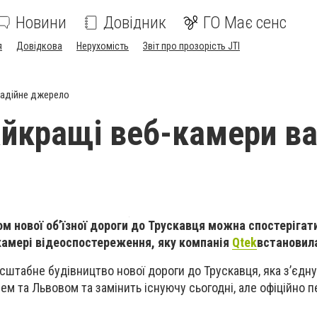
Новини
Довідник
ГО Має сенс
я
Довідкова
Нерухомість
Звіт про прозорість JTI
адійне джерело
айкращі веб-камери в
ом нової об
’їзної дороги до Трускавця можна спостерігати
камері відеоспостереження, яку компанія
Qtek
встановил
сштабне будівництво нової дороги до Трускавця, яка з’єдн
ем та Львовом та замінить існуючу сьогодні, але офіційно 