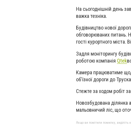
На сьогоднішній день за
важка техніка.
Будівництво нової дороги
обговорюваних питань. Но
гості курортного міста. В
Задля моніторингу буді
роботою компанія
Qtek
в
Камера працюватиме щод
об
’
їзної дороги до Труск
Стежте за ходом робіт з
Новозбудована ділянка а
мальовничий ліс, що ото
Якщо ви помітили помилку, виділіть нео