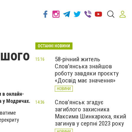
ОСТАННІ НОВИНИ
ашого
58-річний житель
15:16
Слов'янська знайшов
роботу завдяки проєкту
«Досвід має значення»
НОВИНИ
 в онлайн-
а у Модричах.
Слов’янськ згадує
14:36
загиблого захисника
уватиме
Максима Шинкарюка, який
перекриту
загинув у серпні 2023 року
НОВИНИ