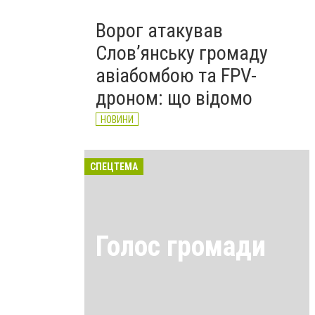
Ворог атакував
Слов’янську громаду
авіабомбою та FPV-
дроном: що відомо
НОВИНИ
СПЕЦТЕМА
Голос громади