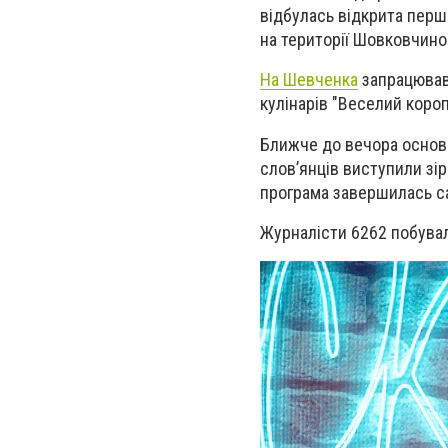
відбулась
відкрита перш
на території Шовковчино
На Шевченка
запрацював 
кулінарів "Веселий короп
Ближче до вечора основн
слов’янців виступили зірк
програма завершилась с
Журналісти 6262 побувал