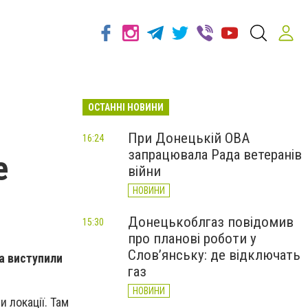
ОСТАННІ НОВИНИ
При Донецькій ОВА
16:24
запрацювала Рада ветеранів
е
війни
НОВИНИ
Донецькоблгаз повідомив
15:30
про планові роботи у
Слов’янську: де відключать
та виступили
газ
НОВИНИ
 локації. Там