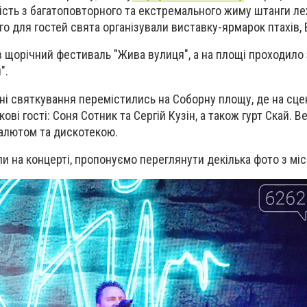
ість з багатоповторного та екстремального жиму штанги ле
го для гостей свята організували виставку-ярмарок птахів
щорічний фестиваль "Жива вулиця", а на площі проходило
".
і святкування перемістились на Соборну площу, де на сце
ові гості: Соня Сотник та Сергій Кузін, а також гурт Скай.
Ве
алютом та дискотекою.
и на концерті, пропонуємо переглянути декілька фото з міс