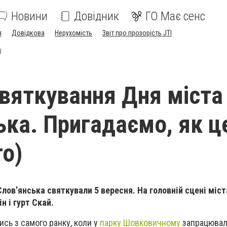
Новини
Довідник
ГО Має сенс
я
Довідкова
Нерухомість
Звіт про прозорість JTI
)
святкування Дня міста
ька. Пригадаємо, як ц
то)
лов’янська святкували 5 вересня. На головній сцені міс
ін і гурт Скай.
сь з самого ранку, коли у
парку Шовковичному
запрацювали