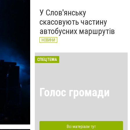
У Слов'янську
скасовують частину
автобусних маршрутів
НОВИНИ
СПЕЦТЕМА
Голос громади
Всі матеріали тут