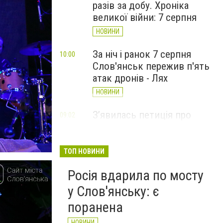
разів за добу. Хроніка
великої війни: 7 серпня
НОВИНИ
За ніч і ранок 7 серпня
10:00
Слов'янськ пережив п'ять
атак дронів - Лях
НОВИНИ
З’явилась петиція про
09:02
присвоєння Олексію Юкову
звання Героя України
(посмертно)
ТОП НОВИНИ
СТАТТІ
Росія вдарила по мосту
у Слов'янську: є
поранена
НОВИНИ