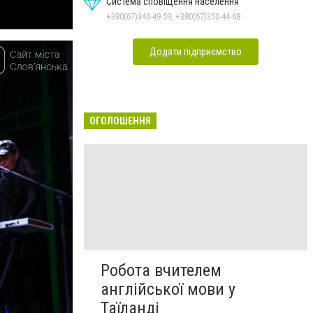
Система сповіщення населення
+380(67)340-49-59, +380(67)350-44-68
Додати підприємство
ОГОЛОШЕННЯ
Робота вчителем
англійської мови у
Таїланді