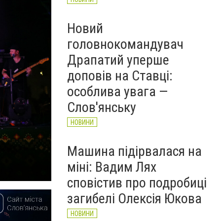
Новий
головнокомандувач
Драпатий уперше
доповів на Ставці:
особлива увага —
Слов'янську
НОВИНИ
Машина підірвалася на
міні: Вадим Лях
сповістив про подробиці
загибелі Олексія Юкова
НОВИНИ