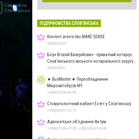
ПІДПРИЄМСТВА СЛОВ'ЯНСЬКА
Контент агентство MAKE SENSE
0504262624
Бігун Віталій Валерійович - приватний нотаріус
Слов'янського міського нотаріального округу
Дон.обл.
0506555431
★ BusMaster ★ Переобладнання
Мікроавтобусів №1
+380(67)599-04-04
Стоматологічний кабінет Естет у Слов'янську
+380(66)307-55-75
Адвокатське об'єднання Актум
+380(67)566-47-09, +380(50)347-05-80