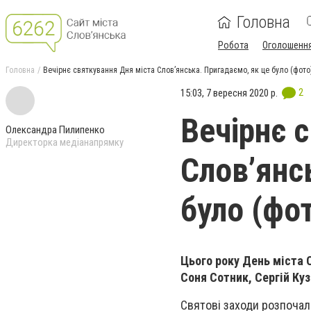
Головна
Робота
Оголошенн
Головна
Вечірнє святкування Дня міста Слов’янська. Пригадаємо, як це було (фото
2
15:03, 7 вересня 2020 р.
Вечірнє 
Олександра Пилипенко
Директорка медіанапрямку
Слов’янс
було (фо
Цього року День міста С
Соня Сотник, Сергій Куз
Святові заходи розпочали