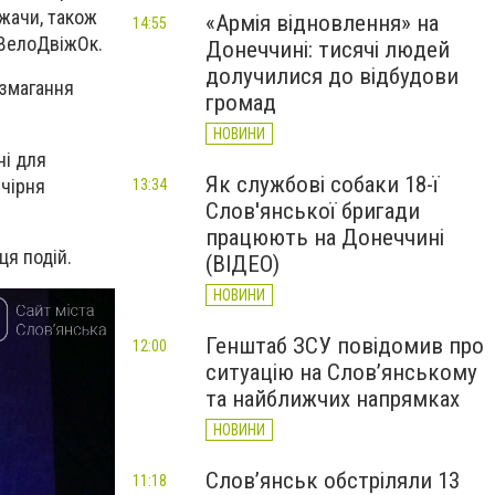
жачи, також
«Армія відновлення» на
14:55
, ВелоДвіжОк.
Донеччині: тисячі людей
долучилися до відбудови
 змагання
громад
НОВИНИ
ні для
Як службові собаки 18-ї
чірня
13:34
Слов'янської бригади
працюють на Донеччині
ця подій.
(ВІДЕО)
НОВИНИ
Генштаб ЗСУ повідомив про
12:00
ситуацію на Слов’янському
та найближчих напрямках
НОВИНИ
Слов’янськ обстріляли 13
11:18