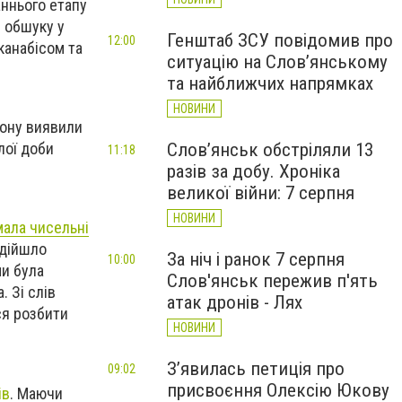
аннього етапу
с обшуку у
Генштаб ЗСУ повідомив про
12:00
 канабісом та
ситуацію на Слов’янському
та найближчих напрямках
НОВИНИ
йону виявили
Слов’янськ обстріляли 13
лої доби
11:18
разів за добу. Хроніка
великої війни: 7 серпня
НОВИНИ
ала чисельні
адійшло
За ніч і ранок 7 серпня
10:00
ми була
Слов'янськ пережив п'ять
 Зі слів
атак дронів - Лях
ся розбити
НОВИНИ
З’явилась петиція про
09:02
присвоєння Олексію Юкову
ів
. Маючи