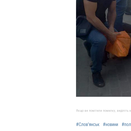
Якщо ви помітили помилку, виділіть нео
#Слов'янськ
#новини
#пол