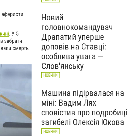
а аферисти
Новий
головнокомандувач
жині
.
У 5
Драпатий уперше
ав забрати
доповів на Ставці:
ували смерть
особлива увага —
Слов'янську
НОВИНИ
Машина підірвалася на
міні: Вадим Лях
сповістив про подробиці
загибелі Олексія Юкова
НОВИНИ