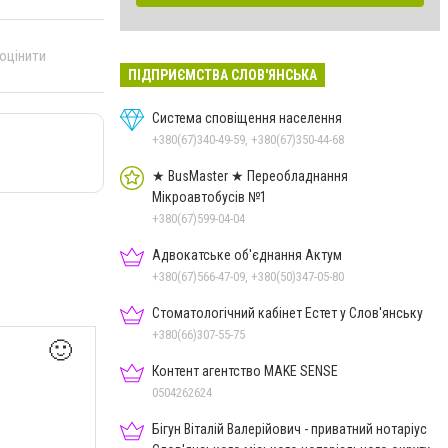
 оцінити
ПІДПРИЄМСТВА СЛОВ'ЯНСЬКА
Система сповіщення населення
+380(67)340-49-59, +380(67)350-44-68
★ BusMaster ★ Переобладнання
Мікроавтобусів №1
+380(67)599-04-04
Адвокатське об'єднання Актум
+380(67)566-47-09, +380(50)347-05-80
Стоматологічний кабінет Естет у Слов'янську
+380(66)307-55-75
🙂
Контент агентство MAKE SENSE
0504262624
Бігун Віталій Валерійович - приватний нотаріус