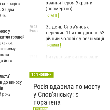
звання Героя України
 операції з
(посмертно)
. За два
ень.
СТАТТІ
За день Слов'янськ
20:23
 нею у
Вчора
пережив 11 атак дронів: 62-
 житла грошей
річний чоловік у реанімації
шканки.
НОВИНИ
казаному
ок за
Рятувальники показали
17:23
що його
Вчора
наслідки дронових ударів
по Слов'янську (ФОТО)
ТОП НОВИНИ
НОВИНИ
іста".
ав до виносу
Росія вдарила по мосту
ів
у Слов'янську: є
6 року
поранена
НОВИНИ