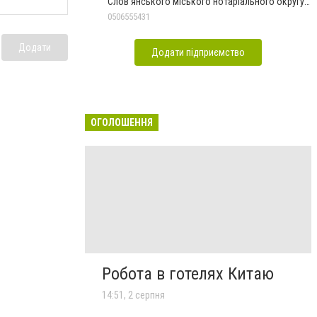
Слов'янського міського нотаріального округу
Дон.обл.
0506555431
Додати
Додати підприємство
ОГОЛОШЕННЯ
Робота в готелях Китаю
14:51, 2 серпня