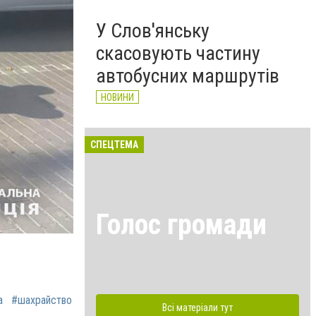
У Слов'янську
скасовують частину
автобусних маршрутів
НОВИНИ
СПЕЦТЕМА
Голос громади
а
#шахрайство
Всі матеріали тут