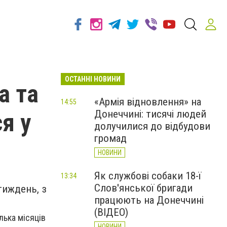
ОСТАННІ НОВИНИ
а та
«Армія відновлення» на
14:55
Донеччині: тисячі людей
я у
долучилися до відбудови
громад
НОВИНИ
Як службові собаки 18-ї
13:34
Слов'янської бригади
тиждень, з
працюють на Донеччині
(ВІДЕО)
ілька місяців
НОВИНИ