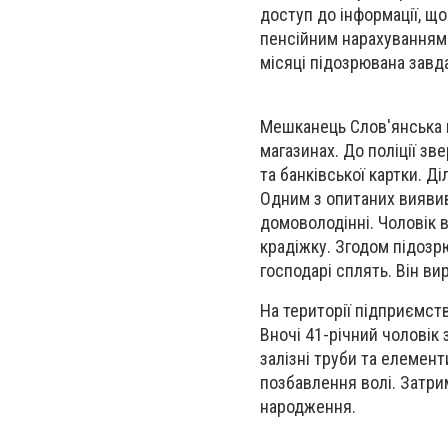
доступ до інформації, що
пенсійним нарахуванням 
місяці підозрювана завда
Мешканець Слов'янська п
магазинах. До поліції зв
та банківської картки. Д
Одним з опитаних виявив
домоволодінні. Чоловік 
крадіжку. Згодом підозр
господарі сплять. Він в
На території підприємст
Вночі 41-річний чоловік 
залізні труби та елемент
позбавлення волі. Затр
народження.