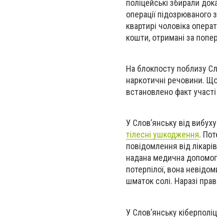
поліцейські збирали док
операції підозрюваного з
квартирі чоловіка операт
кошти, отримані за попер
На блокпосту поблизу Сл
наркотичні речовини. Що
встановлено факт участі
У Слов’янську від вибух
тілесні ушкодження
.
Пот
повідомлення від лікарі
надана медична допомога
потерпілої, вона невідо
шматок солі. Наразі пра
У Слов’янську кіберполі