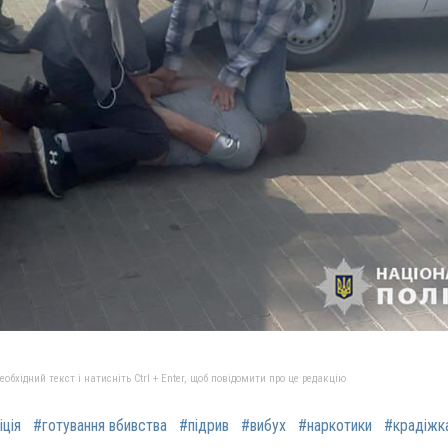
бхідний текст і натисніть Ctrl + Enter, щоб повідомити про це редакцію
іція
#готування вбивства
#підрив
#вибух
#наркотики
#крадіжк