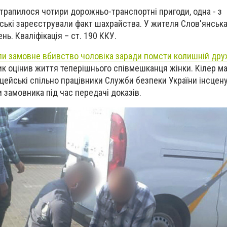
 трапилося чотири дорожньо-транспортні пригоди, одна - з
ські зареєстрували факт шахрайства. У жителя Слов'янськ
нь. Кваліфікація – ст. 190 ККУ.
и замовне вбивство чоловіка заради помсти колишній дру
ик оцінив життя теперішнього співмешканця жінки.
Кілер м
цейські спільно працівники Служби безпеки України інсцен
 замовника під час передачі доказів.