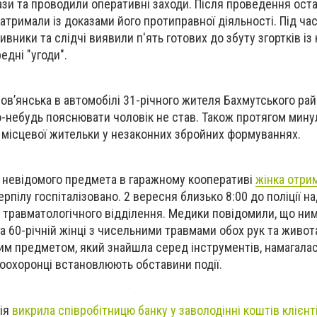
ази та проводили оперативні заходи. Після проведення ост
атримали із доказами його протиправної діяльності. Під ча
ивники та слідчі виявили п'ять готових до збуту згортків із
едні "угоди".
ов’янська в автомобілі 31-річного жителя Бахмутського ра
-небудь пояснювати чоловік не став. Також протягом мину
 місцевої жительки у незаконних збройних формуваннях.
у невідомого предмета в гаражному кооперативі
жінка
отрим
ерпілу госпіталізовано.
2 вересня близько 8:00 до поліції н
в травматологічного відділення. Медики повідомили, що ни
 60-річній жінці з чисельними травмами обох рук та живота.
мим предметом, який знайшла серед інструментів, намагала
воохоронці встановлюють обставини події.
ція
викрила співробітницю банку у заволодінні коштів клієнт