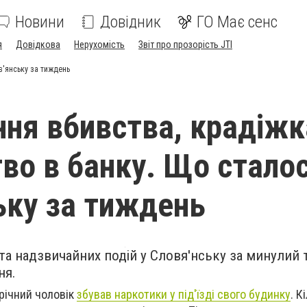
Новини
Довідник
ГО Має сенс
я
Довідкова
Нерухомість
Звіт про прозорість JTI
в'янську за тиждень
ня вбивства, крадіжк
во в банку. Що сталос
ьку за тиждень
та надзвичайних подій у Словя'нську за минулий 
ня.
-річний чоловік
збував наркотики у під'їзді свого будинку
. К