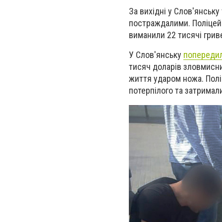
За вихідні у Слов'янську
постраждалими. Поліцей
виманили 22 тисячі гриве
У Слов'янську
попередил
тисяч доларів зловмисн
життя ударом ножа. Полі
потерпілого та затримали