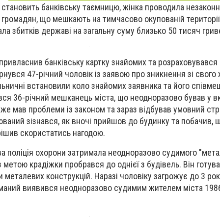
 становить банківську таємницю, жінка проводила незаконні
громадян, що мешкають на тимчасово окупованій території
ла збитків державі на загальну суму близько 50 тисяч грив
ривласнив банківську картку знайомих та розраховувався
ернувся 47-річний чоловік із заявою про зникнення зі свого
ільничні встановили коло знайомих заявника та його співме
ся 36-річний мешканець міста, що неодноразово бував у в
вже мав проблеми із законом та зараз відбував умовний стр
юваний зізнався, як вночі прийшов до будинку та побачив, 
ирішив скористатись нагодою.
ва поліція охорони затримала неодноразово судимого "метал
з метою крадіжки пробрався до однієї з будівель. Він готув
и металевих конструкцій. Наразі чоловіку загрожує до 3 рок
иманий виявився неодноразово судимим жителем міста 198