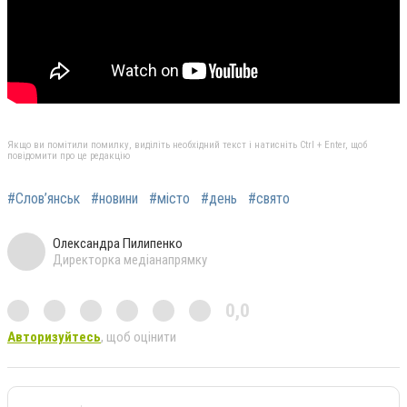
Якщо ви помітили помилку, виділіть необхідний текст і натисніть Ctrl + Enter, щоб
повідомити про це редакцію
#Слов’янськ
#новини
#місто
#день
#свято
Олександра Пилипенко
Директорка медіанапрямку
0,0
Авторизуйтесь
, щоб оцінити