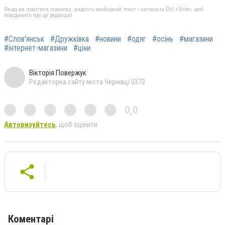
Якщо ви помітили помилку, виділіть необхідний текст і натисніть Ctrl + Enter, щоб
повідомити про це редакцію
#Слов'янськ
#Дружківка
#новини
#одяг
#осінь
#магазини
#інтернет-магазини
#ціни
Вікторія Повержук
Редакторка сайту міста Чернівці 0372
0,0
Авторизуйтесь
, щоб оцінити
Коментарі