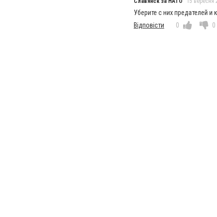
Славянск за НАТО
15 вересня 2
Уберите с них предателей и
Відповісти
0
0