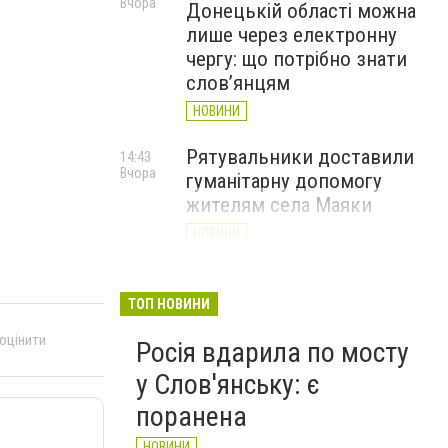
Вчора
Донецькій області можна
лише через електронну
чергу: що потрібно знати
слов’янцям
НОВИНИ
Рятувальники доставили
14:43
Вчора
гуманітарну допомогу
жителям села Маяки
НОВИНИ
«Я і Донеччина»: стартувала
13:52
Вчора
онлайн-акція до Дня молоді
ТОП НОВИНИ
НОВИНИ
 оцінити
Росія вдарила по мосту
у Слов'янську: є
поранена
НОВИНИ