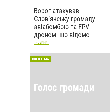
Ворог атакував
Слов’янську громаду
авіабомбою та FPV-
дроном: що відомо
НОВИНИ
СПЕЦТЕМА
Голос громади