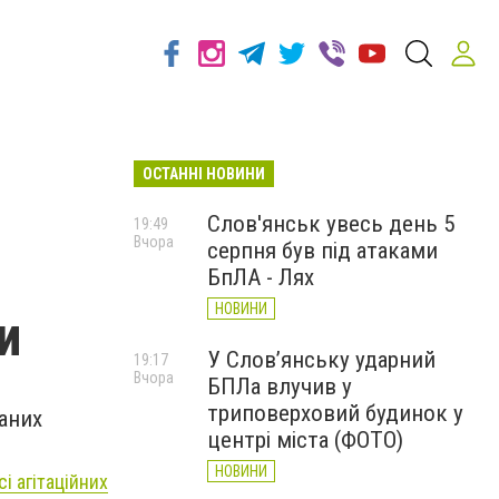
ОСТАННІ НОВИНИ
Слов'янськ увесь день 5
19:49
Вчора
серпня був під атаками
БпЛА - Лях
НОВИНИ
и
У Слов’янську ударний
19:17
Вчора
БПЛа влучив у
триповерховий будинок у
аних
центрі міста (ФОТО)
НОВИНИ
і агітаційних