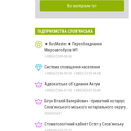
Всі матеріали тут
ПІДПРИЄМСТВА СЛОВ'ЯНСЬКА
★ BusMaster ★ Переобладнання
Мікроавтобусів №1
+380(67)599-04-04
Система сповіщення населення
+380(67)340-49-59, +380(67)350-44-68
Адвокатське об'єднання Актум
+380(67)566-47-09, +380(50)347-05-80
Бігун Віталій Валерійович - приватний нотаріус
Слов'янського міського нотаріального округу
Дон.обл.
0506555431
Стоматологічний кабінет Естет у Слов'янську
+380(66)307-55-75