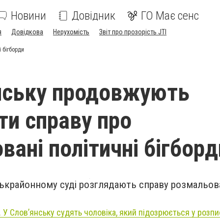
Новини
Довідник
ГО Має сенс
я
Довідкова
Нерухомість
Звіт про прозорість JTI
 бігборди
нську продовжують
ти справу про
вані політичні бігборд
ськрайонному суді розглядають справу розмальов
.
 У Слов’янську судять чоловіка, який підозрюється у розпис