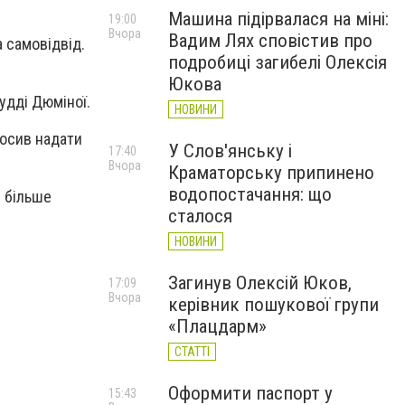
Машина підірвалася на міні:
19:00
Вчора
Вадим Лях сповістив про
 самовідвід.
подробиці загибелі Олексія
Юкова
судді Дюміної.
НОВИНИ
росив надати
У Слов'янську і
17:40
Вчора
Краматорську припинено
водопостачання: що
е більше
сталося
НОВИНИ
Загинув Олексій Юков,
17:09
Вчора
керівник пошукової групи
«Плацдарм»
СТАТТІ
Оформити паспорт у
15:43