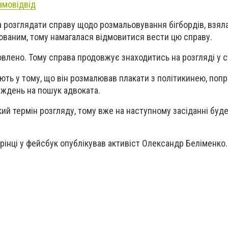
амовідвід
а розглядати справу щодо розмальовування бігбордів, взяла
юваним, тому намагалася відмовитися вести цю справу.
овлено. Тому справа продовжує знаходитись на розгляді у 
ують у тому, що він розмалював плакати з політикинею, поп
иждень на пошук адвоката.
кий термін розгляду, тому вже на наступному засіданні буд
орінці у фейсбук опублікував активіст Олександр Беліменко.