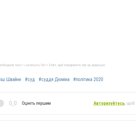
бхідний текст і натисніть Ctrl + Enter, щоб повідомити про це редакцію
іш Швайне
#суд
#суддя Дюміна
#політика 2020
0,0
Оцініть першим
Авторизуйтесь
, щоб