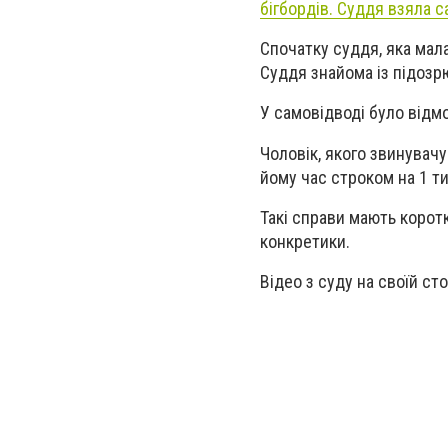
бігбордів. Суддя взяла с
Спочатку суддя, яка мал
Суддя знайома із підозр
У самовідводі було відм
Чоловік, якого звинувач
йому час строком на 1 т
Такі справи мають корот
конкретики.
Відео з суду на своїй ст