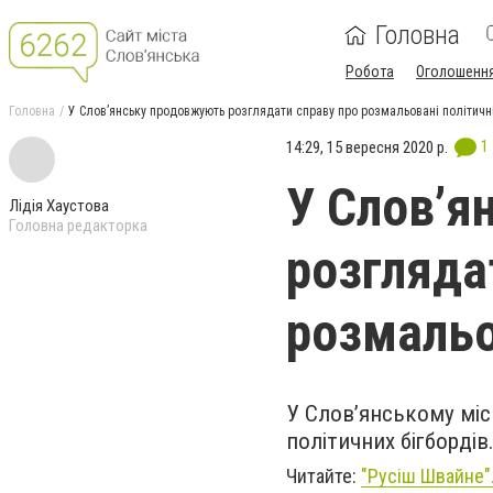
Головна
Робота
Оголошенн
Головна
У Слов’янську продовжують розглядати справу про розмальовані політичні
1
14:29, 15 вересня 2020 р.
У Слов’я
Лідія Хаустова
Головна редакторка
розгляда
розмальо
У Слов’янському мі
політичних бігбордів
Читайте:
"Русіш Швайне".