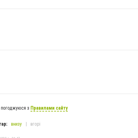
я погоджуюся з
Правилами сайту
тар:
внизу
вгорі