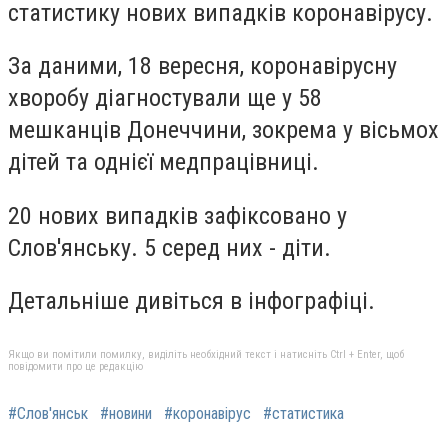
статистику нових випадків коронавірусу.
За даними,
18 вересня, коронавірусну
хворобу діагностували ще у 58
мешканців Донеччини, зокрема у вісьмох
дітей та однієї медпрацівниці.
20 нових випадків зафіксовано у
Слов'янську. 5 серед них - діти.
Детальніше дивіться в інфографіці.
Якщо ви помітили помилку, виділіть необхідний текст і натисніть Ctrl + Enter, щоб
повідомити про це редакцію
#Слов'янськ
#новини
#коронавірус
#статистика