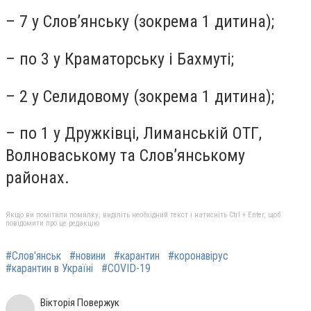
– 7 у Слов’янську (зокрема 1 дитина);
– по 3 у Краматорську і Бахмуті;
– 2 у Селидовому (зокрема 1 дитина);
– по 1 у Дружківці, Лиманській ОТГ,
Волноваському та Слов’янському
районах.
Якщо ви помітили помилку, виділіть необхідний текст і натисніть Ctrl + Enter, щоб
повідомити про це редакцію
#Слов'янськ
#новини
#карантин
#коронавірус
#карантин в Україні
#COVID-19
Вікторія Повержук