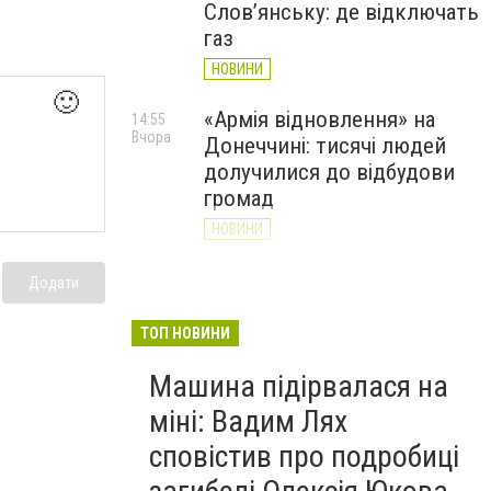
Слов’янську: де відключать
газ
НОВИНИ
🙂
«Армія відновлення» на
14:55
Вчора
Донеччині: тисячі людей
долучилися до відбудови
громад
НОВИНИ
Як службові собаки 18-ї
13:34
Додати
Вчора
Слов'янської бригади
працюють на Донеччині
ТОП НОВИНИ
(ВІДЕО)
Машина підірвалася на
НОВИНИ
міні: Вадим Лях
сповістив про подробиці