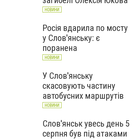
загибелі Олексія Юкова
НОВИНИ
Росія вдарила по мосту
у Слов'янську: є
поранена
НОВИНИ
У Слов'янську
скасовують частину
автобусних маршрутів
НОВИНИ
Слов'янськ увесь день 5
серпня був під атаками