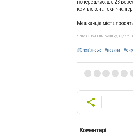
попереджає, що
23 верес
комплексна технічна пе
Мешканців міста просять
Якщо ви помітили помилку, виділіть нео
#Слов'янськ
#новини
#сир
Коментарі