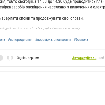
ня, тобто сьогодні, з 14.00 до 14.30
буде проводитись план
ревірка засобів оповіщення населення з включенням елект
 зберігати спокій та продовжувати свої справи.
бхідний текст і натисніть Ctrl + Enter, щоб повідомити про це редакцію
ена
#попередження
#перевірка. оповіщення
#безпека
0,0
Оцініть першим
Авторизуйтесь
, щоб