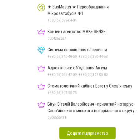
★ BusMaster ★ Переобладнання
Мікроавтобусів №1
+380(67)599-04-04
Контент агентство MAKE SENSE
0504262624
Система сповіщення населення
+380(67)340-49-59, +380(67)350-44-68
Адвокатське об'єднання Актум
+380(67)566-47-09, +380(50)347-05-80
Стоматологічний кабінет Естет у Слов'янську
+380(66)307-55-75
Бігун Віталій Валерійович - приватний нотаріус
Слов'янського міського нотаріального округу
Дон.обл.
0506555431
Додати підприємство