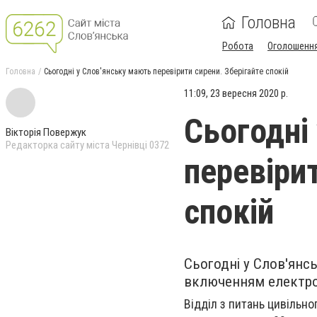
Головна
Робота
Оголошенн
Головна
Сьогодні у Слов'янську мають перевірити сирени. Зберігайте спокій
11:09, 23 вересня 2020 р.
Сьогодні
Вікторія Повержук
Редакторка сайту міста Чернівці 0372
перевірит
спокій
Сьогодні у Слов'янс
включенням електро
Відділ з питань цивільно