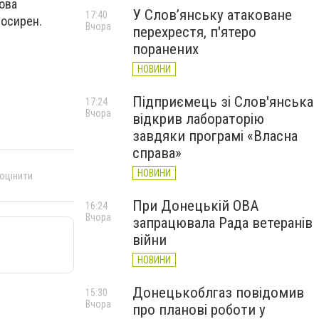
ова
У Слов’янську атаковане
17:40
росирен.
Вчора
перехрестя, п'ятеро
поранених
НОВИНИ
Підприємець зі Слов'янська
17:24
Вчора
відкрив лабораторію
завдяки програмі «Власна
справа»
НОВИНИ
 оцінити
При Донецькій ОВА
16:24
Вчора
запрацювала Рада ветеранів
війни
НОВИНИ
Донецькоблгаз повідомив
15:30
Вчора
про планові роботи у