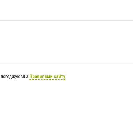
я погоджуюся з
Правилами сайту