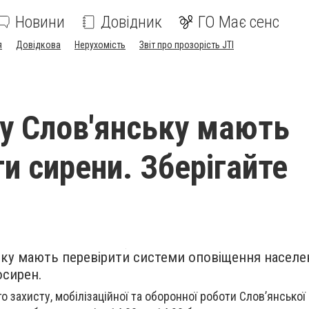
Новини
Довідник
ГО Має сенс
я
Довідкова
Нерухомість
Звіт про прозорість JTI
 у Слов'янську мають
и сирени. Зберігайте
ьку мають перевірити системи оповіщення населе
сирен.
го захисту, мобілізаційної та оборонної роботи Слов’янської