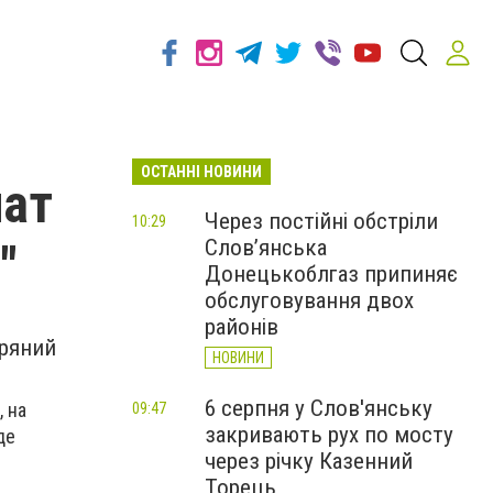
ОСТАННІ НОВИНИ
нат
Через постійні обстріли
10:29
Слов’янська
"
Донецькоблгаз припиняє
обслуговування двох
районів
іряний
НОВИНИ
6 серпня у Слов'янську
, на
09:47
закривають рух по мосту
де
через річку Казенний
Торець