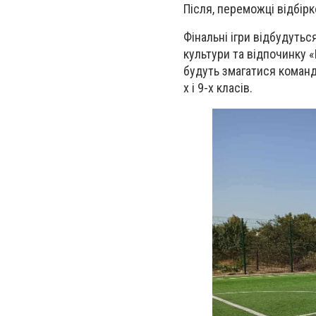
Після, переможці відбірк
Фінальні ігри відбудуть
культури та відпочинку 
будуть змагатися команди
х і 9-х класів.