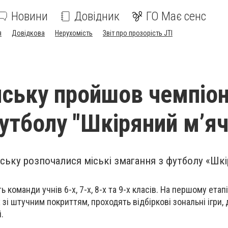
Новини
Довідник
ГО Має сенс
я
Довідкова
Нерухомість
Звіт про прозорість JTI
нську пройшов чемпіо
футболу "Шкіряний м’яч
нську розпочалися міські змагання з футболу «Шк
 команди учнів 6-х, 7-х, 8-х та 9-х класів. На першому етапі
і штучним покриттям, проходять відбіркові зональні ігри, 
.