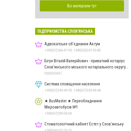
Всі матеріали тут
ПІДПРИЄМСТВА СЛОВ'ЯНСЬКА
Адвокатське об'єднання Актум
+380(67)566-47-09, +380(50)347-05-80
Бігун Віталій Валерійович - приватний нотаріус
Слов'янського міського нотаріального округу
Дон.обл.
0506555431
Система сповіщення населення
+380(67)340-49-59, +380(67)350-44-68
★ BusMaster ★ Переобладнання
Мікроавтобусів №1
+380(67)599-04-04
Стоматологічний кабінет Естет у Слов'янську
+380(66)307-55-75