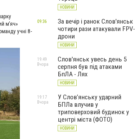
НОВИНИ
парку
За вечір і ранок Слов'янськ
09:36
ий м’яч»
чотири рази атакували FPV-
оманду учні 8-
дрони
НОВИНИ
Слов'янськ увесь день 5
19:49
Вчора
серпня був під атаками
БпЛА - Лях
НОВИНИ
У Слов’янську ударний
19:17
Вчора
БПЛа влучив у
триповерховий будинок у
центрі міста (ФОТО)
НОВИНИ