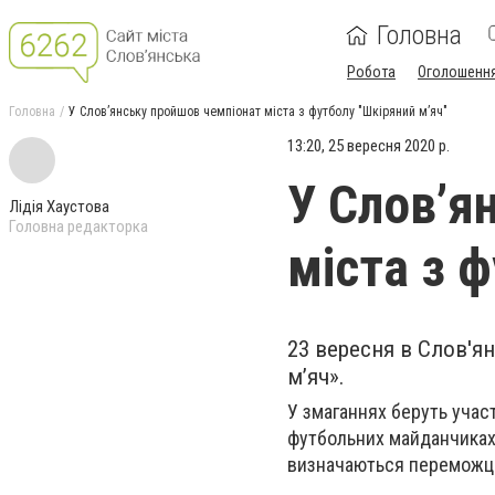
Головна
Робота
Оголошенн
Головна
У Слов’янську пройшов чемпіонат міста з футболу "Шкіряний м’яч"
13:20, 25 вересня 2020 р.
У Слов’я
Лідія Хаустова
Головна редакторка
міста з 
23 вересня в Слов'я
м’яч».
У змаганнях беруть участь
футбольних майданчиках з
визначаються переможці