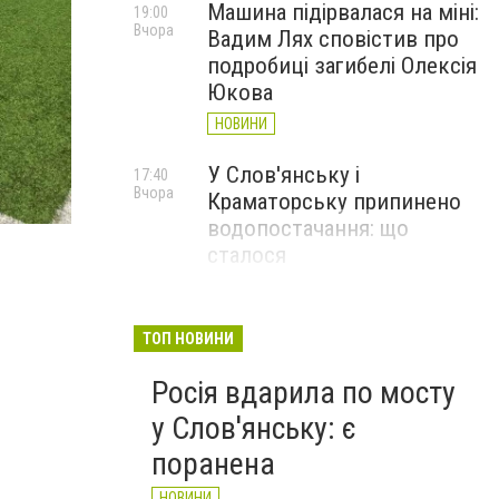
Машина підірвалася на міні:
19:00
Вчора
Вадим Лях сповістив про
подробиці загибелі Олексія
Юкова
НОВИНИ
У Слов'янську і
17:40
Вчора
Краматорську припинено
водопостачання: що
сталося
НОВИНИ
Загинув Олексій Юков,
17:09
ТОП НОВИНИ
Вчора
керівник пошукової групи
Росія вдарила по мосту
«Плацдарм»
у Слов'янську: є
СТАТТІ
поранена
НОВИНИ