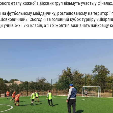
ового етапу кожної з вікових груп візьмуть участь у фіналах.
ся на футбольному майданчику, розташованому на території 
«Шовковичний». Сьогодні за головний кубок турніру «Шкірян
 учнів 6-х і 7-х класів, а 1 і 2 жовтня визначать найкращу к