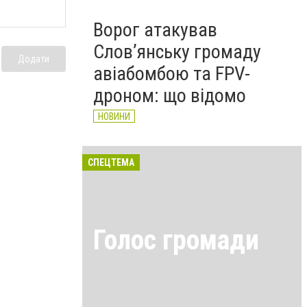
Ворог атакував
Слов’янську громаду
Додати
авіабомбою та FPV-
дроном: що відомо
НОВИНИ
СПЕЦТЕМА
Голос громади