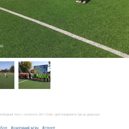
бхідний текст і натисніть Ctrl + Enter, щоб повідомити про це редакцію
тбол
#шкіряний м’яч
#спорт