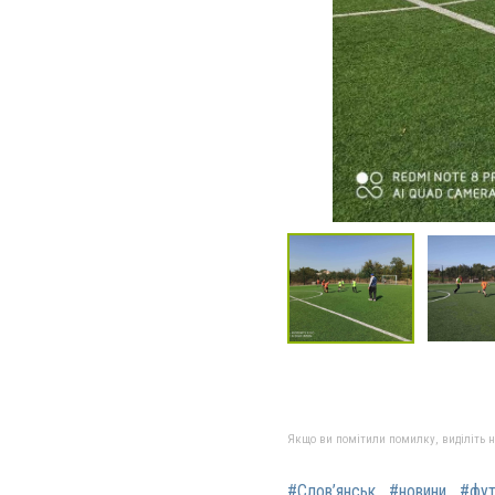
Якщо ви помітили помилку, виділіть нео
#Слов’янськ
#новини
#фу