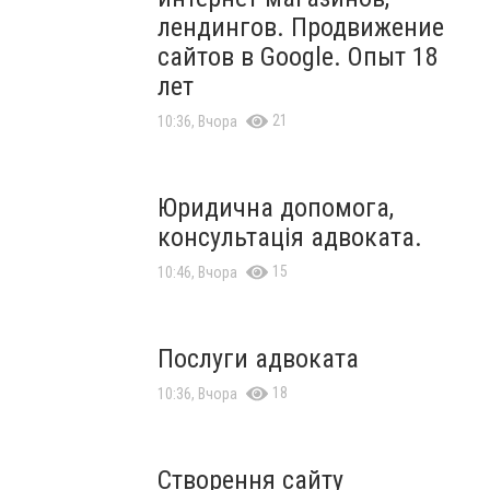
лендингов. Продвижение
сайтов в Google. Опыт 18
лет
21
10:36, Вчора
Юридична допомога,
консультація адвоката.
15
10:46, Вчора
Послуги адвоката
18
10:36, Вчора
Створення сайту