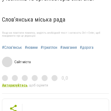
Слов‘янська міська рада
Якщо ви помітили помилку, виділіть необхідний текст і натисніть Ctrl + Enter, щоб
повідомити про це редакцію
#Слов’янськ
#новини
#триатлон
#змагання
#дорога
Сайт міста
0,0
Авторизуйтесь
, щоб оцінити