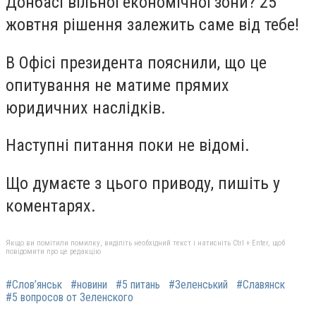
Донбасі вільної економічної зони? 25
жовтня рішення залежить саме від тебе!
В
Офісі президента пояснили, що це
опитування
не матиме прямих
юридичних наслідків.
Наступні питання поки не відомі.
Що думаєте з цього приводу, пишіть у
коментарях.
Якщо ви помітили помилку, виділіть необхідний текст і натисніть Ctrl + Enter, щоб
повідомити про це редакцію
#Слов’янськ
#новини
#5 питань
#Зеленський
#Славянск
#5 вопросов от Зеленского