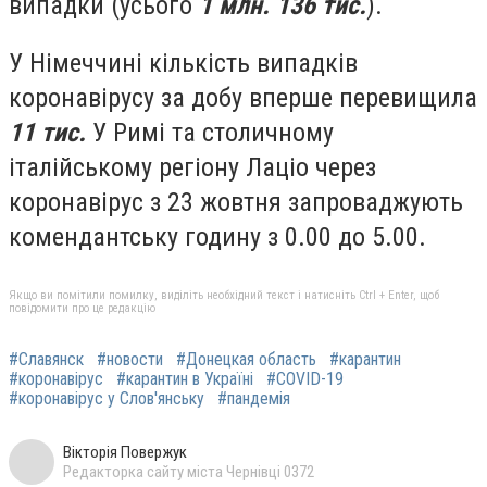
випадки (усього
1 млн. 136 тис.
).
У Німеччині кількість випадків
коронавірусу за добу вперше перевищила
11 тис.
У Римі та столичному
італійському регіону Лаціо через
коронавірус з 23 жовтня запроваджують
комендантську годину з 0.00 до 5.00.
Якщо ви помітили помилку, виділіть необхідний текст і натисніть Ctrl + Enter, щоб
повідомити про це редакцію
#Славянск
#новости
#Донецкая область
#карантин
#коронавірус
#карантин в Україні
#COVID-19
#коронавірус у Слов'янську
#пандемія
Вікторія Повержук
Редакторка сайту міста Чернівці 0372