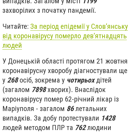
випадків. Загалом у місті
1199
захворілих з початку пандемії.
Читайте:
За період епідемії у Слов’янську
від коронавірусу померло дев’ятнадцять
людей
У Донецькій області протягом 21 жовтня
коронавірусну хворобу
діагностували ще
у
268
осіб, зокрема у
чотирьох
дітей
(загалом
7898
хворих). В
наслідок
коронавірусу помер 62-річний лікар із
Маріуполя - загалом
86
летальних
випадків. За добу протестували
1428
людей методом ПЛР та
762
людини