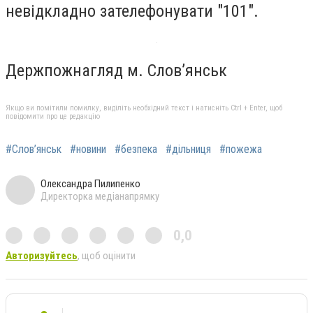
невідкладно зателефонувати "101".
Держпожнагляд м. Слов’янськ
Якщо ви помітили помилку, виділіть необхідний текст і натисніть Ctrl + Enter, щоб
повідомити про це редакцію
#Слов’янськ
#новини
#безпека
#дільниця
#пожежа
Олександра Пилипенко
Директорка медіанапрямку
0,0
Авторизуйтесь
, щоб оцінити