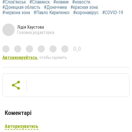
#Слов’янськ
#Славянск
#новини
#новости
#Донецкая область
#Донеччина
#красная зона
#червона зона
#Павло Кириленко
#коронавірус
#COVID-19
Лідія Хаустова
Головна редакторка
0,0
Авторизируйтесь
, чтобы оценить
Коментарі
Авторизуватись