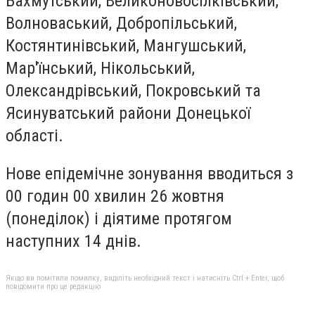
Бахмутський, Великоновосілківський,
Волноваський, Добропільський,
Костянтинівський, Мангушський,
Мар'їнський, Нікольський,
Олександрівський, Покровський та
Ясинуватський райони Донецької
області.
Нове епідемічне зонування вводиться з
00 годин 00 хвилин 26 жовтня
(понеділок) і діятиме протягом
наступних 14 днів.
Якщо ви помітили помилку, виділіть необхідний текст і натисніть Ctrl + Enter, щоб
повідомити про це редакцію