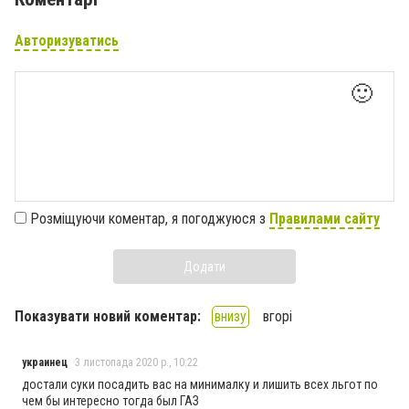
Авторизуватись
🙂
Розміщуючи коментар, я погоджуюся з
Правилами сайту
Додати
Показувати новий коментар:
внизу
вгорі
украинец
3 листопада 2020 р., 10:22
достали суки посадить вас на минималку и лишить всех льгот по
чем бы интересно тогда был ГАЗ