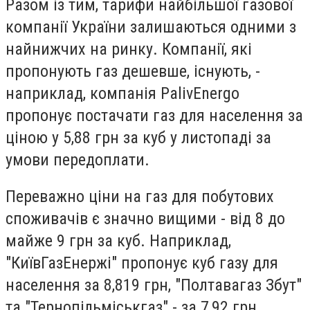
Разом із тим, тарифи найбільшої газової
компанії України залишаються одними з
найнижчих на ринку. Компанії, які
пропонують газ дешевше, існують, -
наприклад, компанія PalivEnergo
пропонує постачати газ для населення за
ціною у 5,88 грн за куб у листопаді за
умови передоплати.
Переважно ціни на газ для побутових
споживачів є значно вищими - від 8 до
майже 9 грн за куб. Наприклад,
"КиївГазЕнержі" пропонує куб газу для
населення за 8,819 грн, "Полтавагаз Збут"
та "Тернопільміськгаз" - за 7,92 грн.