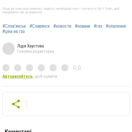
Якщо ви помітили помилку, виділіть необхідний текст і натисніть Ctrl + Enter, щоб
повідомити про це редакцію
#Слов’янськ
#Славянск
#новости
#новини
#газ
#опалення
#ціна на газ
Лідія Хаустова
Головна редакторка
0,0
Авторизуйтесь
, щоб оцінити
Коментарі