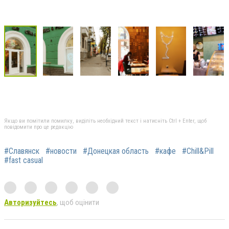
Якщо ви помітили помилку, виділіть необхідний текст і натисніть Ctrl + Enter, щоб
повідомити про це редакцію
#Славянск
#новости
#Донецкая область
#кафе
#Chill&Pill
#fast casual
Авторизуйтесь
, щоб оцінити