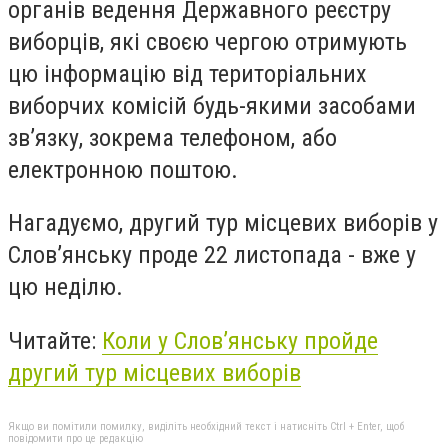
органів ведення Державного реєстру
виборців, які своєю чергою отримують
цю інформацію від територіальних
виборчих комісій будь-якими засобами
зв’язку, зокрема телефоном, або
електронною поштою.
Нагадуємо, другий тур
місцевих виборів у
Слов’янську проде 22 листопада - вже у
цю неділю.
Читайте:
Коли у Слов’янську пройде
другий тур місцевих виборів
Якщо ви помітили помилку, виділіть необхідний текст і натисніть Ctrl + Enter, щоб
повідомити про це редакцію