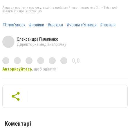
Якщо ви помітили помилку, виділіть необхідний текст і натисніть Ctrl + Enter, щоб
повідомити про це редакцію
#Слов’янськ
#новини
#шахраї
#чорна п’ятниця
#поліція
Олександра Пилипенко
Директорка медіанапрямку
0,0
Авторизуйтесь
, щоб оцінити
Коментарі