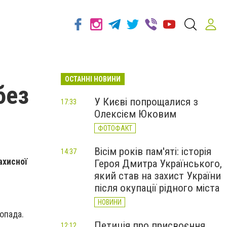
ОСТАННІ НОВИНИ
без
У Києві попрощалися з
17:33
Олексієм Юковим
ФОТОФАКТ
Вісім років пам'яті: історія
14:37
ахисної
Героя Дмитра Українського,
який став на захист України
після окупації рідного міста
НОВИНИ
топада.
Петиція про присвоєння
12:12