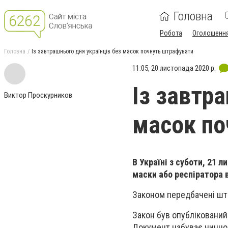
Головна
Робота
Оголошенн
Головна
Із завтрашнього дня українців без масок почнуть штрафувати
11:05, 20 листопада 2020 р.
Із завтр
Виктор Проскурников
масок по
В Україні з суботи, 21 
маски або респіратора в
Законом передбачені штр
Закон був опублікований 
Документ набуває чинност