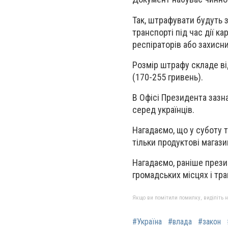
Так, штрафувати будуть 
транспорті під час дії к
респіраторів або захисни
Розмір штрафу складе ві
(170-255 гривень).
В Офісі Президента зазн
серед українців.
Нагадаємо, що у суботу т
тільки продуктові магази
Нагадаємо, раніше прези
громадських місцях і тра
Якщо ви помітили помилку, виділіть нео
#Україна
#влада
#закон