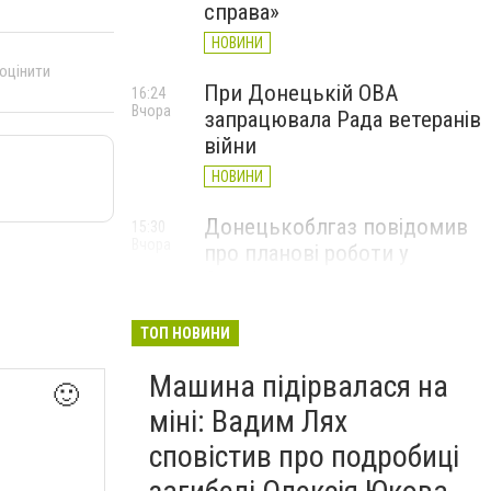
справа»
НОВИНИ
 оцінити
При Донецькій ОВА
16:24
Вчора
запрацювала Рада ветеранів
війни
НОВИНИ
Донецькоблгаз повідомив
15:30
Вчора
про планові роботи у
Слов’янську: де відключать
газ
ТОП НОВИНИ
НОВИНИ
Машина підірвалася на
🙂
міні: Вадим Лях
сповістив про подробиці