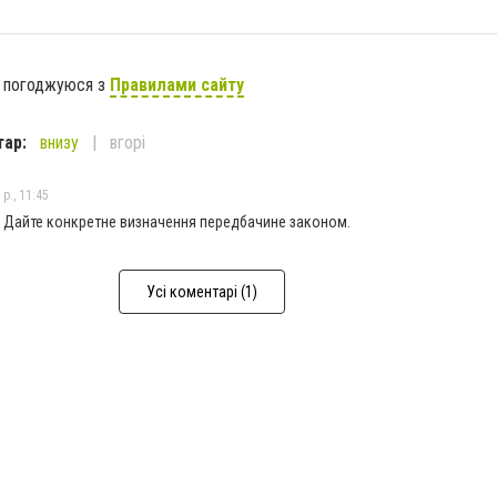
я погоджуюся з
Правилами сайту
тар:
внизу
вгорі
р., 11:45
 Дайте конкретне визначення передбачине законом.
Усі коментарі (1)