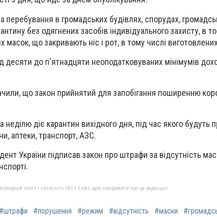
за перебування в громадських будівлях, спорудах, громадс
арантину без одягнених засобів індивідуального захисту, в т
х масок, що закривають ніс і рот, в тому числі виготовлени
д десяти до п'ятнадцяти неоподатковуваних мінімумів дох
ачили, що закон прийнятий для запобігання поширенню кор
а неділю діє карантин вихідного дня, під час якого будуть
ни, аптеки, транспорт, АЗС.
дент України підписав закон про штрафи за відсутність мас
нспорті.
бхідний текст і натисніть Ctrl + Enter, щоб повідомити про це редакцію
#штрафи
#порушення
#режим
#відсутність
#маски
#громадсь