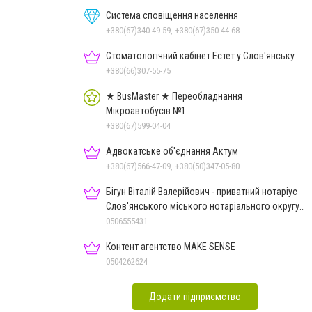
Система сповіщення населення
+380(67)340-49-59, +380(67)350-44-68
Стоматологічний кабінет Естет у Слов'янську
+380(66)307-55-75
★ BusMaster ★ Переобладнання
Мікроавтобусів №1
+380(67)599-04-04
Адвокатське об'єднання Актум
+380(67)566-47-09, +380(50)347-05-80
Бігун Віталій Валерійович - приватний нотаріус
Слов'янського міського нотаріального округу
Дон.обл.
0506555431
Контент агентство MAKE SENSE
0504262624
Додати підприємство