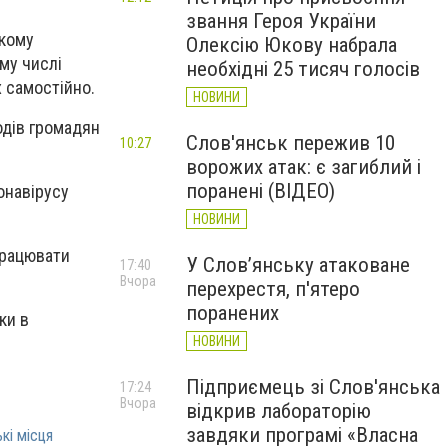
звання Героя України
ькому
Олексію Юкову набрала
ому числі
необхідні 25 тисяч голосів
х самостійно.
НОВИНИ
одів громадян
Слов'янськ пережив 10
10:27
ворожих атак: є загиблий і
поранені (ВІДЕО)
онавірусу
НОВИНИ
 працювати
У Слов’янську атаковане
17:40
Вчора
перехрестя, п'ятеро
поранених
ки в
НОВИНИ
Підприємець зі Слов'янська
17:24
Вчора
відкрив лабораторію
завдяки програмі «Власна
кі місця