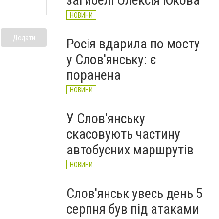
загибелі Олексія Юкова
НОВИНИ
Додати
Росія вдарила по мосту
у Слов'янську: є
поранена
НОВИНИ
У Слов'янську
скасовують частину
автобусних маршрутів
НОВИНИ
Слов'янськ увесь день 5
серпня був під атаками