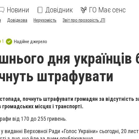
Новини
Довідник
ГО Має сенс
я
Довідкова
Нерухомість
Звіт про прозорість JTI
1
Надійне джерело
ашнього дня українців 
чнуть штрафувати
листопада, почнуть штрафувати громадян за відсутність з
 громадських місцях і транспорті.
афи від 170 до 255 гривень.
у виданні Верховної Ради «Голос України» сьогодні, 20 лис
і з дня, що йде за днем ​​опублікування.