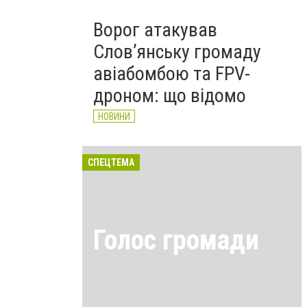
Ворог атакував
Слов’янську громаду
авіабомбою та FPV-
дроном: що відомо
НОВИНИ
СПЕЦТЕМА
Голос громади