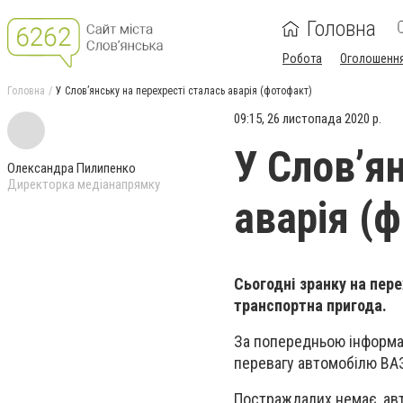
Головна
Робота
Оголошенн
Головна
У Слов’янську на перехресті сталась аварія (фотофакт)
09:15, 26 листопада 2020 р.
У Слов’я
Олександра Пилипенко
Директорка медіанапрямку
аварія (
Сьогодні зранку на пер
транспортна пригода.
За попередньою інформац
перевагу автомобілю ВАЗ 
Постраждалих немає, ав