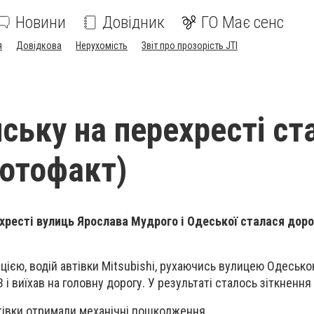
Новини
Довідник
ГО Має сенс
я
Довідкова
Нерухомість
Звіт про прозорість JTI
нську на перехресті ст
фотофакт)
ехресті вулиць Ярослава Мудрого і Одеської сталася дор
ією, водій автівки Mitsubishi, рухаючись вулицею Одесько
і виїхав на головну дорогу. У результаті сталось зіткнення
тівки отримали механічні пошкодження.