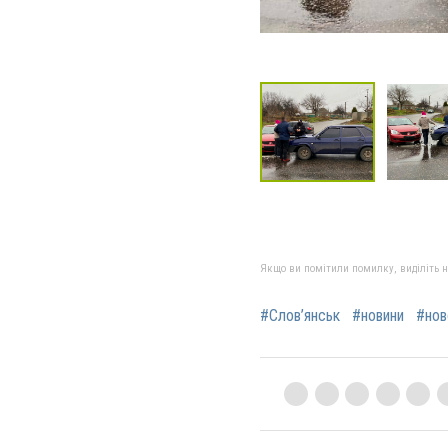
Якщо ви помітили помилку, виділіть нео
#Слов’янськ
#новини
#нов