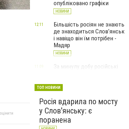
опубліковано графіки
НОВИНИ
Більшість росіян не знають
12:11
де знаходиться Слов’янськ
і навіщо він їм потрібен -
Мадяр
НОВИНИ
За минулу добу російські
11:09
війська 13 разів атакували
Слов'янськ. Хроніка
великої війни: 6 серпня
ТОП НОВИНИ
НОВИНИ
Росія вдарила по мосту
у Слов'янську: є
 оцінити
поранена
НОВИНИ