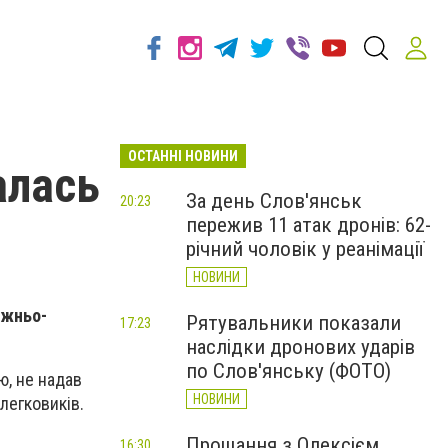
ОСТАННІ НОВИНИ
алась
За день Слов'янськ
20:23
пережив 11 атак дронів: 62-
річний чоловік у реанімації
НОВИНИ
ожньо-
Рятувальники показали
17:23
наслідки дронових ударів
по Слов'янську (ФОТО)
ю, не надав
НОВИНИ
 легковиків.
Прощання з Олексієм
16:30