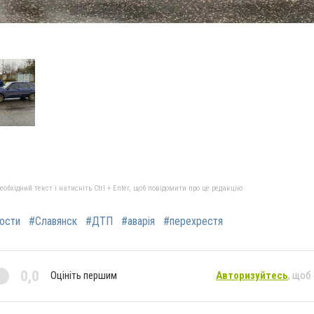
бхідний текст і натисніть Ctrl + Enter, щоб повідомити про це редакцію
ости
#Славянск
#ДТП
#аварія
#перехрестя
0,0
Оцініть першим
Авторизуйтесь
, щоб