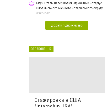
Бігун Віталій Валерійович - приватний нотаріус
Слов'янського міського нотаріального округу
Дон.обл.
0506555431
Додати підприємство
ОГОЛОШЕННЯ
Стажировка в США
(Internship USA)