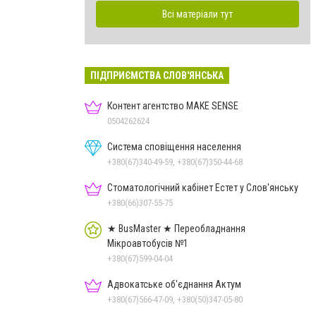
Всі матеріали тут
ПІДПРИЄМСТВА СЛОВ'ЯНСЬКА
Контент агентство MAKE SENSE
0504262624
Система сповіщення населення
+380(67)340-49-59, +380(67)350-44-68
Стоматологічний кабінет Естет у Слов'янську
+380(66)307-55-75
★ BusMaster ★ Переобладнання
Мікроавтобусів №1
+380(67)599-04-04
Адвокатське об'єднання Актум
+380(67)566-47-09, +380(50)347-05-80