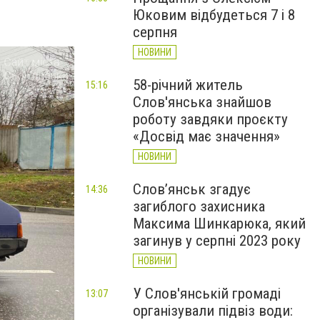
Юковим відбудеться 7 і 8
серпня
НОВИНИ
58-річний житель
15:16
Слов'янська знайшов
роботу завдяки проєкту
«Досвід має значення»
НОВИНИ
Слов’янськ згадує
14:36
загиблого захисника
Максима Шинкарюка, який
загинув у серпні 2023 року
НОВИНИ
У Слов'янській громаді
13:07
організували підвіз води: