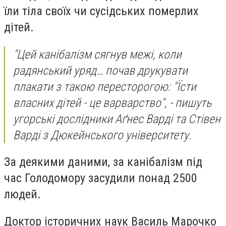
їли тіла своїх чи сусідських померлих
дітей.
"Цей канібалізм сягнув межі, коли
радянський уряд… почав друкувати
плакати з такою пересторогою: "Їсти
власних дітей - це варварство", - пишуть
угорські дослідники Аґнес Варді та Стівен
Варді з Дюкейнського університету.
За деякими даними, за канібалізм під
час Голодомору засудили понад 2500
людей.
Доктор історичних наук Василь Марочко