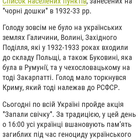
Список населених пунктів
, занесених на
"чорні дошки" в 1932-33 рр.
Голоду зовсім не було на українських
землях Галичини, Волині, Західного
Поділля, які у 1932-1933 роках входили
до складу Польщі, а також Буковині, яка
була в Румунії, та у чехословацькому на
тоді Закарпатті. Голод мало торкнувся
Криму, який тоді належав до РСФСР.
Сьогодні по всій Україні пройде акція
"Запали свічку".
За традицією, у цей день
о 16:00 усі українці вшановують пам’ять
загиблих під час геноциду українського