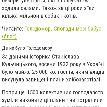
безпритульні діти, які в пошуках їжі
ходили селами. Також за ці роки з'їли
кілька мільйонів собак і котів.
Читайте:
Голодомор. Спогади моєї бабусі
(блог)
Де не було Голодомору
За даними історика Станіслава
Кульчицького, восени 1932 року в Україні
було майже 25 000 колгоспів, яким влада
висунула завищені плани хлібозаготівлі.
Попри це, 1500 колективних господарств
зуміли виконати ці плани і не потрапили