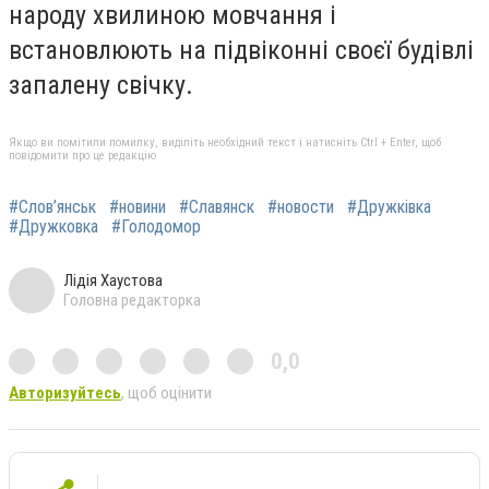
народу хвилиною мовчання і
встановлюють на підвіконні своєї будівлі
запалену свічку.
Якщо ви помітили помилку, виділіть необхідний текст і натисніть Ctrl + Enter, щоб
повідомити про це редакцію
#Слов’янськ
#новини
#Славянск
#новости
#Дружківка
#Дружковка
#Голодомор
Лідія Хаустова
Головна редакторка
0,0
Авторизуйтесь
, щоб оцінити