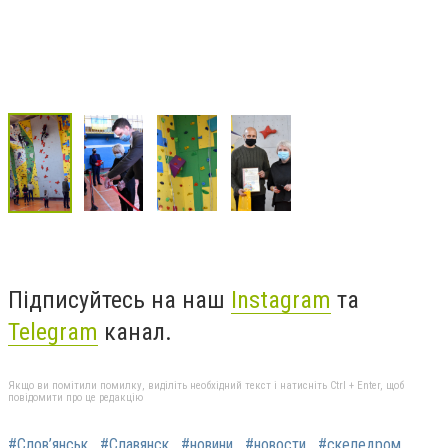
Підписуйтесь на наш
Instagram
та
Telegram
канал.
Якщо ви помітили помилку, виділіть необхідний текст і натисніть Ctrl + Enter, щоб
повідомити про це редакцію
#Слов’янськ
#Славянск
#новини
#новости
#скеледром