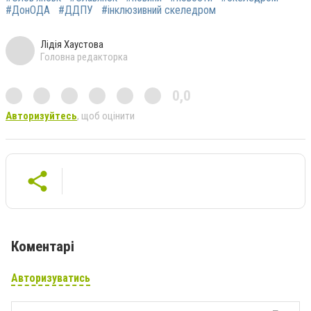
#ДонОДА
#ДДПУ
#інклюзивний скеледром
Лідія Хаустова
Головна редакторка
0,0
Авторизуйтесь
, щоб оцінити
Коментарі
Авторизуватись