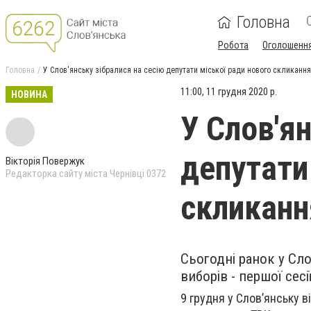
Головна
Робота
Оголошенн
Головна
У Слов'янську зібралися на сесію депутати міської ради нового скликання
11:00, 11 грудня 2020 р.
НОВИНА
У Слов'ян
депутати
Вікторія Повержук
Редакторка сайту міста Чернівці 0372
скликанн
Сьогодні ранок у Сло
виборів - першої сес
9 грудня у Слов’янську в