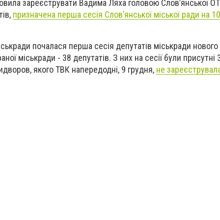
овила зареєструвати Вадима Ляха головою Слов’янської ОТ
тів,
призначена перша сесія Слов’янської міської ради на 10
міськради почалася перша сесія депутатів міськради нового
ної міськради - 38 депутатів. З них на сесії були присутні 
идворов, якого ТВК напередодні, 9 грудня,
не зареєструвал