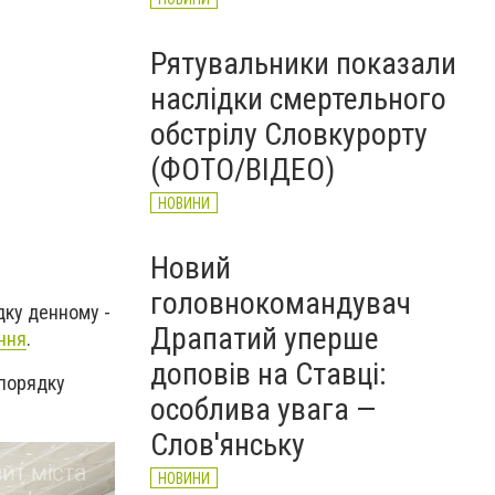
Рятувальники показали
наслідки смертельного
обстрілу Словкурорту
(ФОТО/ВІДЕО)
НОВИНИ
Новий
головнокомандувач
дку денному -
Драпатий уперше
ання
.
доповів на Ставці:
 порядку
особлива увага —
Слов'янську
НОВИНИ