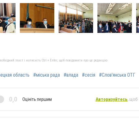
бхідний текст і натисніть Ctrl + Enter, щоб повідомити про це редакцію
ецкая область
#міська рада
#влада
#сесія
#Слов'янська ОТГ
0,0
Оцініть першим
Авторизуйтесь
, щоб