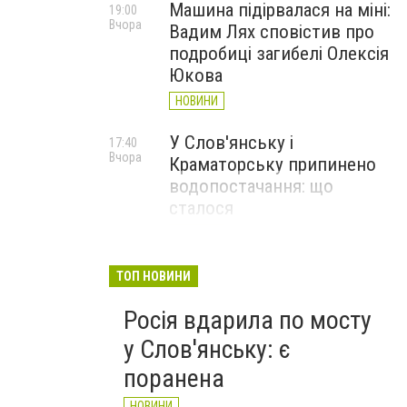
Машина підірвалася на міні:
19:00
Вчора
Вадим Лях сповістив про
подробиці загибелі Олексія
Юкова
НОВИНИ
У Слов'янську і
17:40
Вчора
Краматорську припинено
водопостачання: що
сталося
НОВИНИ
Загинув Олексій Юков,
17:09
ТОП НОВИНИ
Вчора
керівник пошукової групи
Росія вдарила по мосту
«Плацдарм»
у Слов'янську: є
СТАТТІ
поранена
НОВИНИ