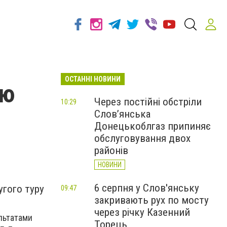
ОСТАННІ НОВИНИ
ію
Через постійні обстріли
10:29
Слов’янська
Донецькоблгаз припиняє
обслуговування двох
районів
НОВИНИ
6 серпня у Слов'янську
угого туру
09:47
закривають рух по мосту
через річку Казенний
льтатами
Торець