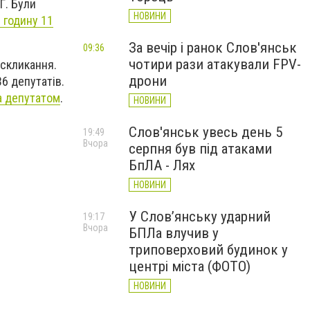
Г. Були
НОВИНИ
 годину 11
За вечір і ранок Слов'янськ
09:36
чотири рази атакували FPV-
 скликання.
дрони
36 депутатів.
а депутатом
.
НОВИНИ
Слов'янськ увесь день 5
19:49
Вчора
серпня був під атаками
БпЛА - Лях
НОВИНИ
У Слов’янську ударний
19:17
Вчора
БПЛа влучив у
триповерховий будинок у
центрі міста (ФОТО)
НОВИНИ