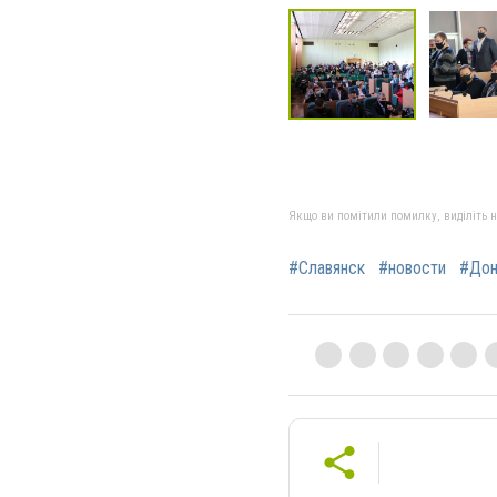
Якщо ви помітили помилку, виділіть нео
#Славянск
#новости
#Дон