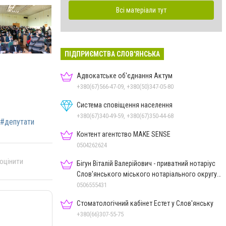
Всі матеріали тут
ПІДПРИЄМСТВА СЛОВ'ЯНСЬКА
Адвокатське об'єднання Актум
+380(67)566-47-09, +380(50)347-05-80
Система сповіщення населення
+380(67)340-49-59, +380(67)350-44-68
#депутати
Контент агентство MAKE SENSE
0504262624
 оцінити
Бігун Віталій Валерійович - приватний нотаріус
Слов'янського міського нотаріального округу
Дон.обл.
0506555431
Стоматологічний кабінет Естет у Слов'янську
+380(66)307-55-75