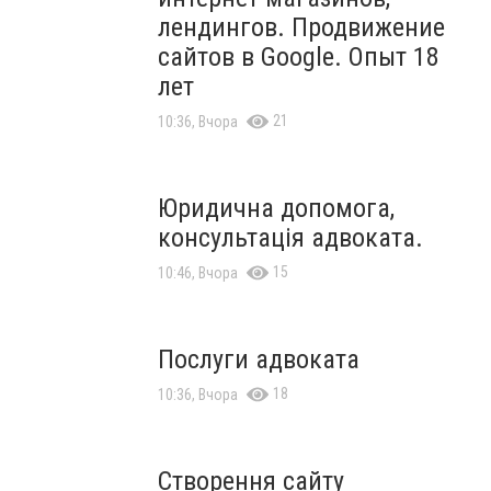
лендингов. Продвижение
сайтов в Google. Опыт 18
лет
21
10:36, Вчора
Юридична допомога,
консультація адвоката.
15
10:46, Вчора
Послуги адвоката
18
10:36, Вчора
Створення сайту