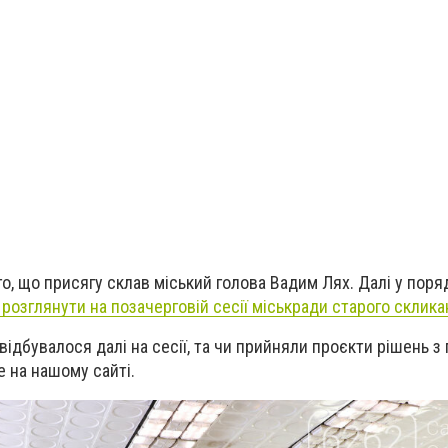
о, що присягу склав міський голова Вадим Лях. Далі у поря
 розглянути на позачерговій сесії міськради старого склик
відбувалося далі на сесії, та чи прийняли проєкти рішень з
е на нашому сайті.