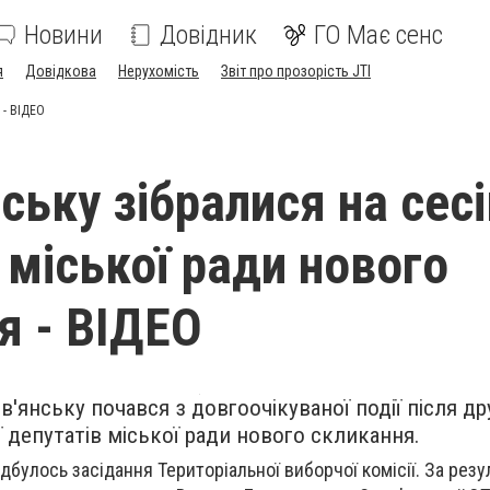
Новини
Довідник
ГО Має сенс
я
Довідкова
Нерухомість
Звіт про прозорість JTI
 - ВІДЕО
ську зібралися на сес
 міської ради нового
я - ВІДЕО
в'янську почався з довгоочікуваної події після др
ії депутатів міської ради нового скликання.
ідбулось засідання Територіальної виборчої комісії.
За резу