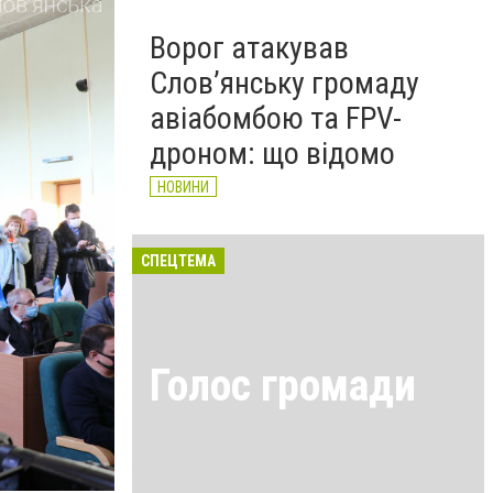
Ворог атакував
Слов’янську громаду
авіабомбою та FPV-
дроном: що відомо
НОВИНИ
СПЕЦТЕМА
Голос громади