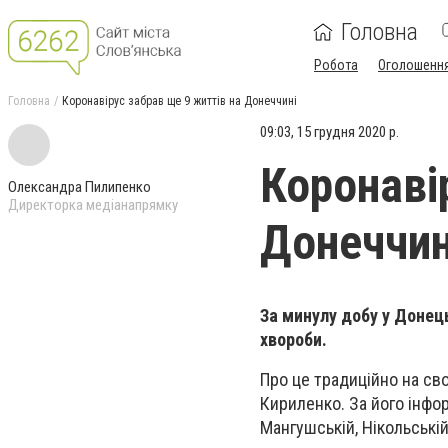
Головна
Робота
Оголошенн
Головна
Коронавірус забрав ще 9 життів на Донеччині
09:03, 15 грудня 2020 р.
Коронаві
Олександра Пилипенко
Директорка медіанапрямку
Донеччин
За минулу добу у Донец
хвороби.
Про це традиційно на св
Кириленко. За його інфор
Мангушській, Нікольській