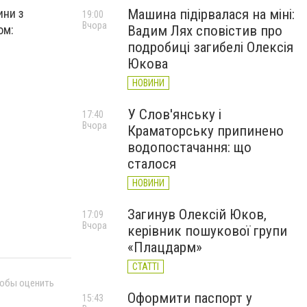
Машина підірвалася на міні:
ини з
19:00
Вчора
Вадим Лях сповістив про
ом:
подробиці загибелі Олексія
Юкова
НОВИНИ
У Слов'янську і
17:40
Вчора
Краматорську припинено
водопостачання: що
сталося
НОВИНИ
Загинув Олексій Юков,
17:09
Вчора
керівник пошукової групи
«Плацдарм»
СТАТТІ
тобы оценить
Оформити паспорт у
15:43