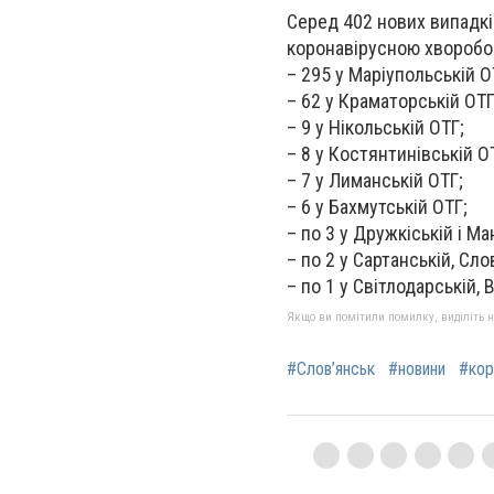
Серед 402 нових випадків
коронавірусною хворобою
– 295 у Маріупольській О
– 62 у Краматорській ОТГ
– 9 у Нікольській ОТГ;
– 8 у Костянтинівській О
– 7 у Лиманській ОТГ;
– 6 у Бахмутській ОТГ;
– по 3 у Дружкіській і М
– по 2 у Сартанській, Сло
– по 1 у Світлодарській,
Якщо ви помітили помилку, виділіть нео
#Слов’янськ
#новини
#кор