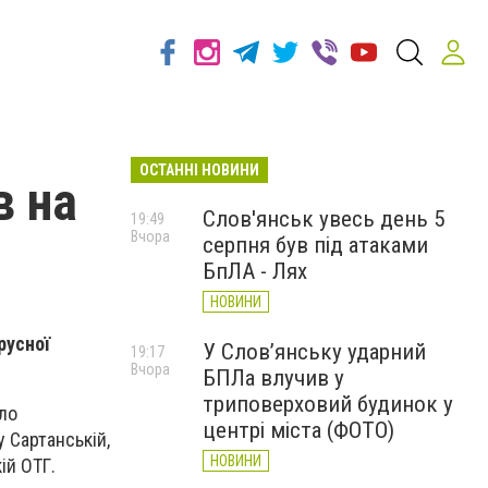
ОСТАННІ НОВИНИ
в на
Слов'янськ увесь день 5
19:49
Вчора
серпня був під атаками
БпЛА - Лях
НОВИНИ
русної
У Слов’янську ударний
19:17
Вчора
БПЛа влучив у
триповерховий будинок у
вло
центрі міста (ФОТО)
у Сартанській,
НОВИНИ
кій ОТГ.