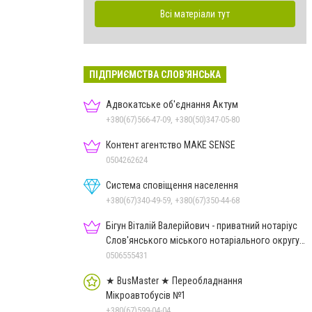
Всі матеріали тут
ПІДПРИЄМСТВА СЛОВ'ЯНСЬКА
Адвокатське об'єднання Актум
+380(67)566-47-09, +380(50)347-05-80
Контент агентство MAKE SENSE
0504262624
Система сповіщення населення
+380(67)340-49-59, +380(67)350-44-68
Бігун Віталій Валерійович - приватний нотаріус
Слов'янського міського нотаріального округу
Дон.обл.
0506555431
★ BusMaster ★ Переобладнання
Мікроавтобусів №1
+380(67)599-04-04