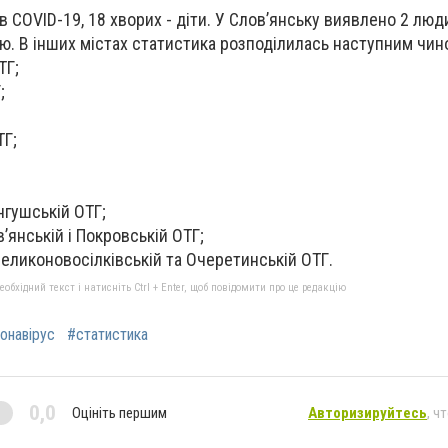
 COVID-19, 18 хворих - діти. У Слов’янську виявлено 2 люд
. В інших містах статистика розподілилась наступним чин
ТГ;
;
ТГ;
ангушській ОТГ;
в’янській і Покровській ОТГ;
 Великоновосілківській та Очеретинській ОТГ.
бхідний текст і натисніть Ctrl + Enter, щоб повідомити про це редакцію
онавірус
#статистика
0,0
Оцініть першим
Авторизируйтесь
, ч