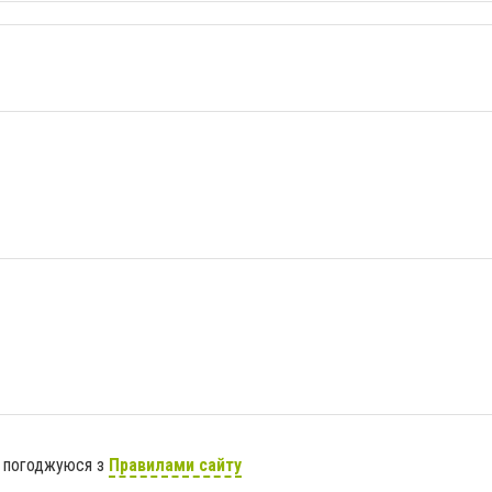
я погоджуюся з
Правилами сайту