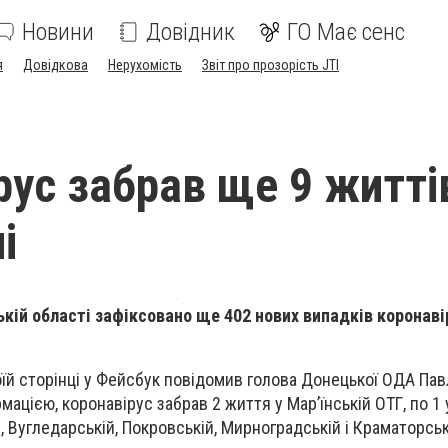
Новини
Довідник
ГО Має сенс
я
Довідкова
Нерухомість
Звіт про прозорість JTI
рус забрав ще 9 житті
і
ькій області зафіксовано ще 402 нових випадків коронаві
оїй сторінці у Фейсбук повідомив голова Донецької ОДА Па
мацією, коронавірус забрав 2 життя у Мар’їнській ОТГ, по 1 
, Вугледарській, Покровській, Мирноградській і Краматорсь