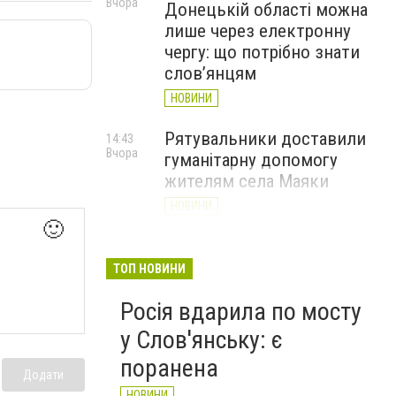
Вчора
Донецькій області можна
лише через електронну
чергу: що потрібно знати
слов’янцям
НОВИНИ
Рятувальники доставили
14:43
Вчора
гуманітарну допомогу
жителям села Маяки
НОВИНИ
🙂
«Я і Донеччина»: стартувала
13:52
Вчора
онлайн-акція до Дня молоді
ТОП НОВИНИ
НОВИНИ
Росія вдарила по мосту
у Слов'янську: є
поранена
Додати
НОВИНИ