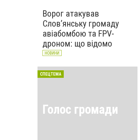
Ворог атакував
Слов’янську громаду
авіабомбою та FPV-
дроном: що відомо
НОВИНИ
СПЕЦТЕМА
Голос громади