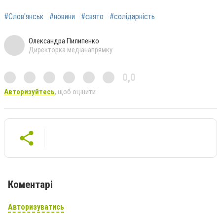
#Слов'янськ
#новини
#свято
#солідарність
Олександра Пилипенко
Директорка медіанапрямку
0,0
Авторизуйтесь
, щоб оцінити
Коментарі
Авторизуватись