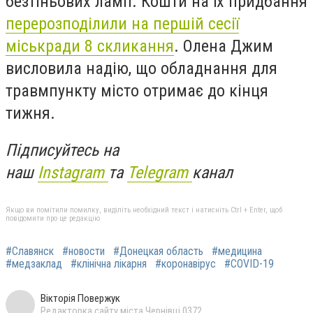
безтіньових ламп. Кошти на їх придбання
перерозподілили на першій сесії
міськради 8 скликання
. Олена Джим
висловила надію, що обладнання для
травмпункту місто отримає до кінця
тижня.
Підписуйтесь на
наш
Instagram
та
Telegram
канал
Якщо ви помітили помилку, виділіть необхідний текст і натисніть Ctrl + Enter, щоб
повідомити про це редакцію
#Славянск
#новости
#Донецкая область
#медицина
#медзаклад
#клінічна лікарня
#коронавірус
#COVID-19
Вікторія Повержук
Редакторка сайту міста Чернівці 0372