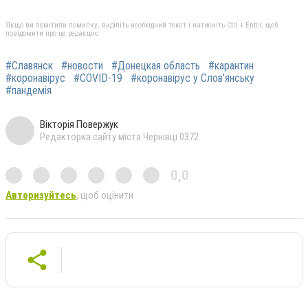
Якщо ви помітили помилку, виділіть необхідний текст і натисніть Ctrl + Enter, щоб
повідомити про це редакцію
#Славянск
#новости
#Донецкая область
#карантин
#коронавірус
#COVID-19
#коронавірус у Слов'янську
#пандемія
Вікторія Повержук
Редакторка сайту міста Чернівці 0372
0,0
Авторизуйтесь
, щоб оцінити