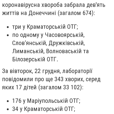
коронавірусна хвороба забрала дев'ять
життів на Донеччині (загалом 674):
три у Краматорській ОТГ;
по одному у Часовоярській,
Слов’янській, Дружківській,
Лиманській, Волноваській та
Білозерській ОТГ.
За вівторок, 22 грудня, лабораторії
повідомили про ще 343 хворих, серед
яких 17 дітей (загалом 33 102):
176 у Маріупольській ОТГ;
34 у Краматорській ОТГ;