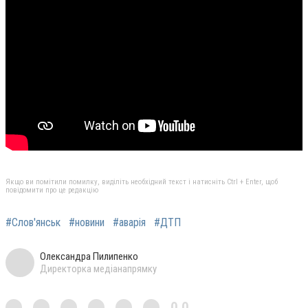
Якщо ви помітили помилку, виділіть необхідний текст і натисніть Ctrl + Enter, щоб
повідомити про це редакцію
#Слов'янськ
#новини
#аварія
#ДТП
Олександра Пилипенко
Директорка медіанапрямку
0,0