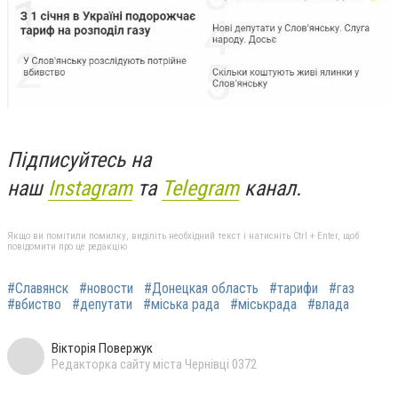
Підписуйтесь на
наш
Instagram
та
Telegram
канал.
Якщо ви помітили помилку, виділіть необхідний текст і натисніть Ctrl + Enter, щоб
повідомити про це редакцію
#Славянск
#новости
#Донецкая область
#тарифи
#газ
#вбиство
#депутати
#міська рада
#міськрада
#влада
Вікторія Повержук
Редакторка сайту міста Чернівці 0372