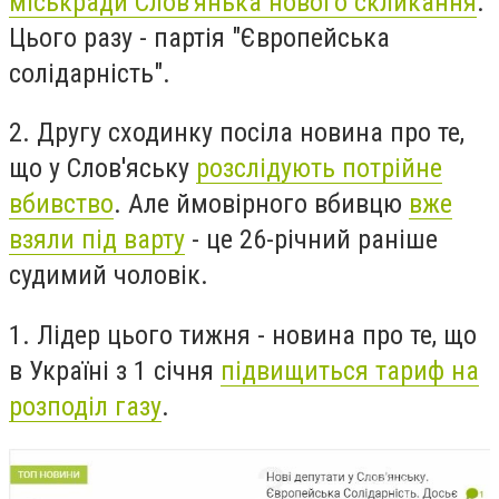
міськради Слов'янька нового скликання
.
Цього разу - партія "Європейська
солідарність".
2. Другу сходинку посіла новина про те,
що у Слов'яську
розслідують потрійне
вбивство
. Але ймовірного вбивцю
вже
взяли під варту
- це 26-річний
раніше
судимий чоловік.
1. Лідер цього тижня - новина про те, що
в Україні з 1 січня
підвищиться тариф на
розподіл газу
.