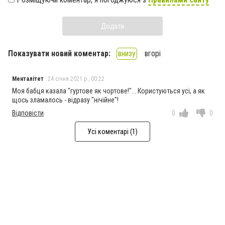
Додати
Показувати новий коментар:
внизу
вгорі
Менталiтет
24 січня 2021 р., 00:22
Моя бабця казала "гуртове як чортове!"... Користуються усi, а як
щось зламалось - вiдразу "нiчiйне"!
Відповісти
0
0
Усі коментарі (1)