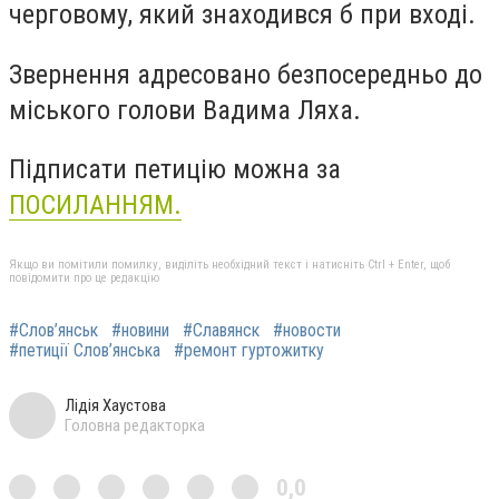
черговому, який знаходився б при вході.
Звернення адресовано безпосередньо до
міського голови Вадима Ляха.
Підписати петицію можна за
ПОСИЛАННЯМ.
Якщо ви помітили помилку, виділіть необхідний текст і натисніть Ctrl + Enter, щоб
повідомити про це редакцію
#Слов’янськ
#новини
#Славянск
#новости
#петиції Слов’янська
#ремонт гуртожитку
Лідія Хаустова
Головна редакторка
0,0