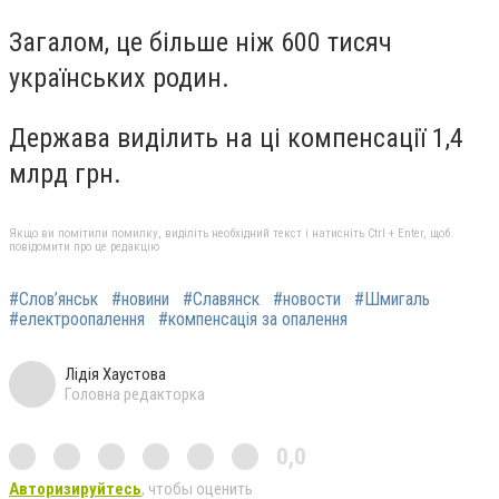
Загалом, це більше ніж 600 тисяч
українських родин.
Держава виділить на ці компенсації 1,4
млрд грн.
Якщо ви помітили помилку, виділіть необхідний текст і натисніть Ctrl + Enter, щоб
повідомити про це редакцію
#Слов’янськ
#новини
#Славянск
#новости
#Шмигаль
#електроопалення
#компенсація за опалення
Лідія Хаустова
Головна редакторка
0,0
Авторизируйтесь
, чтобы оценить