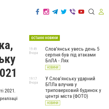
ОСТАННІ НОВИНИ
ка,
Слов'янськ увесь день 5
19:49
Вчора
серпня був під атаками
ьку
БпЛА - Лях
НОВИНИ
2021
У Слов’янську ударний
19:17
Вчора
БПЛа влучив у
триповерховий будинок у
і 2021.
центрі міста (ФОТО)
реалізації
НОВИНИ