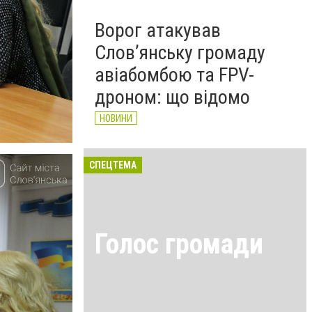
Ворог атакував
Слов’янську громаду
авіабомбою та FPV-
дроном: що відомо
НОВИНИ
СПЕЦТЕМА
Голос громади