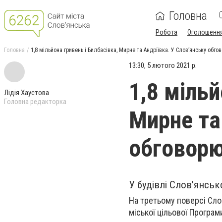
Головна
Робота
Оголошенн
Головна
1,8 мільйона гривень і Билбасівка, Мирне та Андріївка. У Слов’янську обг
13:30, 5 лютого 2021 р.
1,8 мільй
Лідія Хаустова
Головна редакторка
Мирне та
обговорю
У будівлі Слов’янсь
На третьому поверсі Сло
міської цільової Програм