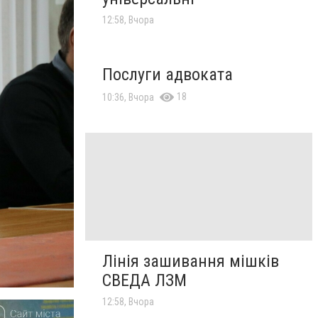
12:58, Вчора
Послуги адвоката
18
10:36, Вчора
Лінія зашивання мішків
СВЕДА ЛЗМ
12:58, Вчора