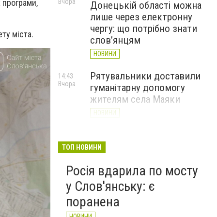
Вчора
х програми,
Донецькій області можна
лише через електронну
чергу: що потрібно знати
ту міста.
слов’янцям
НОВИНИ
Рятувальники доставили
14:43
Вчора
гуманітарну допомогу
жителям села Маяки
НОВИНИ
«Я і Донеччина»: стартувала
13:52
Вчора
онлайн-акція до Дня молоді
ТОП НОВИНИ
НОВИНИ
Росія вдарила по мосту
у Слов'янську: є
поранена
НОВИНИ