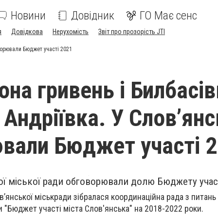
Новини
Довідник
ГО Має сенс
я
Довідкова
Нерухомість
Звіт про прозорість JTI
оворювали Бюджет участі 2021
она гривень і Билбасів
 Андріївка. У Слов’янс
вали Бюджет участі 
кої міської ради обговорювали долю Бюджету участ
в’янської міськради зібралася координаційна рада
з питань 
и "Бюджет участі міста Слов'янська" на 2018-2022 роки.