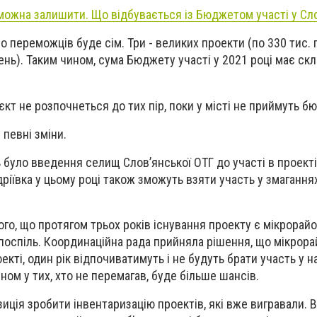
можна залишити. Що відбувається із Бюджетом участі у Сл
о переможців буде сім. Три - великих проекти (по 330 тис. 
вень). Таким чином, сума Бюджету участі у 2021 році має скл
єкт не розпочнеться до тих пір, поки у місті не приймуть б
 певні зміни.
 було введення селищ Слов’янської ОТГ до участі в проекті
ріївка у цьому році також зможуть взяти участь у змаганнях
.
го, що протягом трьох років існування проекту є мікрорайон
поспіль. Координаційна рада прийняла рішення, що мікрорай
екті, один рік відпочиватимуть і не будуть брати участь у 
ном у тих, хто не перемагав, буде більше шансів.
иція зробити інвентаризацію проектів, які вже вигравали. В