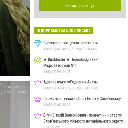
Всі матеріали тут
ПІДПРИЄМСТВА СЛОВ'ЯНСЬКА
Система сповіщення населення
+380(67)340-49-59, +380(67)350-44-68
★ BusMaster ★ Переобладнання
Мікроавтобусів №1
+380(67)599-04-04
Адвокатське об'єднання Актум
+380(67)566-47-09, +380(50)347-05-80
Стоматологічний кабінет Естет у Слов'янську
+380(66)307-55-75
Бігун Віталій Валерійович - приватний нотаріус
Слов'янського міського нотаріального округу
Дон.обл.
0506555431