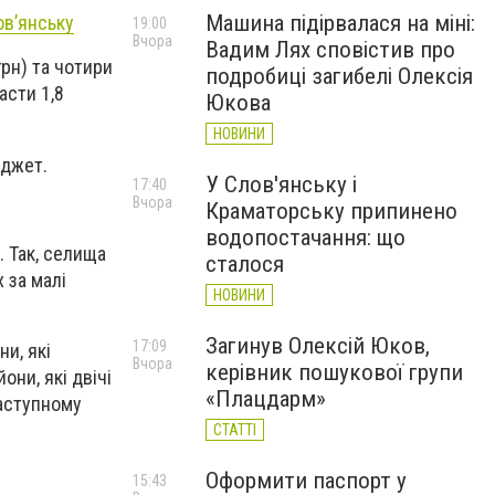
Машина підірвалася на міні:
ов’янську
19:00
Вчора
Вадим Лях сповістив про
грн) та чотири
подробиці загибелі Олексія
асти 1,8
Юкова
НОВИНИ
юджет.
У Слов'янську і
17:40
Вчора
Краматорську припинено
водопостачання: що
. Так, селища
сталося
 за малі
НОВИНИ
Загинув Олексій Юков,
17:09
и, які
Вчора
керівник пошукової групи
они, які двічі
«Плацдарм»
наступному
СТАТТІ
Оформити паспорт у
15:43