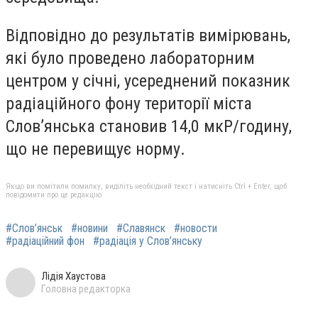
Відповідно до результатів вимірювань,
які було проведено лабораторним
центром у січні, усереднений показник
радіаційного фону території міста
Слов’янська становив 14,0 мкР/годину,
що не перевищує норму.
Якщо ви помітили помилку, виділіть необхідний текст і натисніть Ctrl + Enter, щоб
повідомити про це редакцію
#Слов’янськ
#новини
#Славянск
#новости
#радіаційний фон
#радіація у Слов’янську
Лідія Хаустова
Головна редакторка