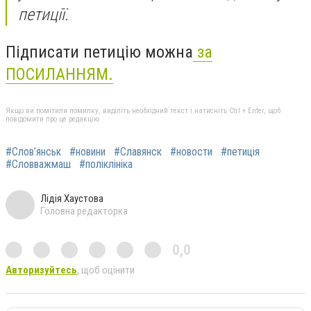
петиції.
Підписати петицію можна
за
ПОСИЛАННЯМ.
Якщо ви помітили помилку, виділіть необхідний текст і натисніть Ctrl + Enter, щоб
повідомити про це редакцію
#Слов’янськ
#новини
#Славянск
#новости
#петиція
#Словважмаш
#поліклініка
Лідія Хаустова
Головна редакторка
0,0
Авторизуйтесь
, щоб оцінити