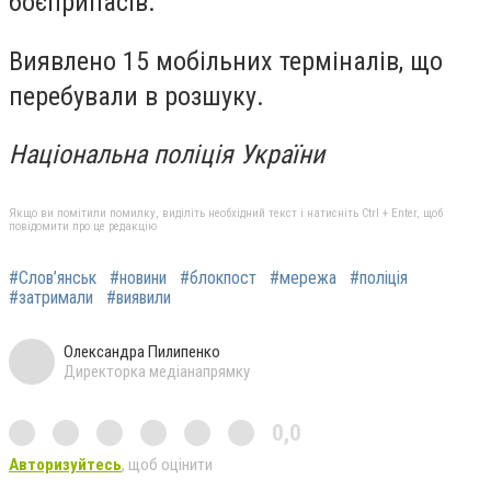
боєприпасів.
Виявлено 15 мобільних терміналів, що
перебували в розшуку.
Національна поліція України
Якщо ви помітили помилку, виділіть необхідний текст і натисніть Ctrl + Enter, щоб
повідомити про це редакцію
#Слов’янськ
#новини
#блокпост
#мережа
#поліція
#затримали
#виявили
Олександра Пилипенко
Директорка медіанапрямку
0,0
Авторизуйтесь
, щоб оцінити