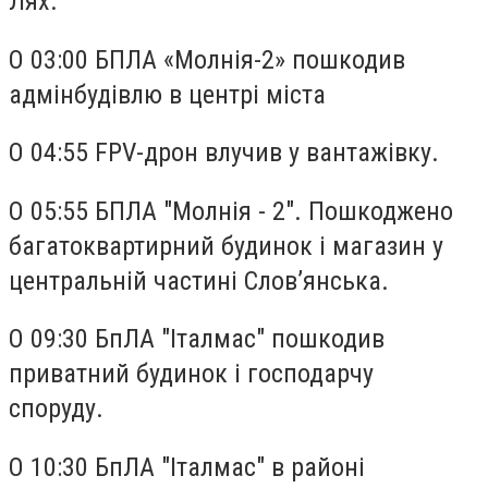
Лях.
О 03:00 БПЛА «Молнія-2» пошкодив
адмінбудівлю в центрі міста
О 04:55 FPV-дрон влучив у вантажівку.
О 05:55 БПЛА "Молнія - 2". Пошкоджено
багатоквартирний будинок і магазин у
центральній частині Словʼянська.
О 09:30 БпЛА "Італмас" пошкодив
приватний будинок і господарчу
споруду.
О 10:30 БпЛА "Італмас" в районі