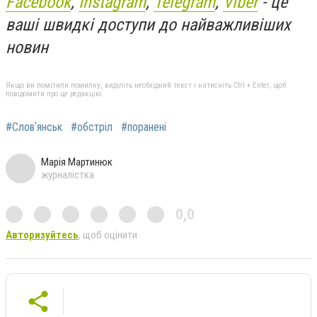
Facebook
,
Instagram
,
Telegram
,
Viber
- це
ваші швидкі доступи до найважливіших
новин
Якщо ви помітили помилку, виділіть необхідний текст і натисніть Ctrl + Enter, щоб
повідомити про це редакцію
#Словʼянськ
#обстріл
#поранені
Марія Мартинюк
журналістка
0,0
Авторизуйтесь
, щоб оцінити