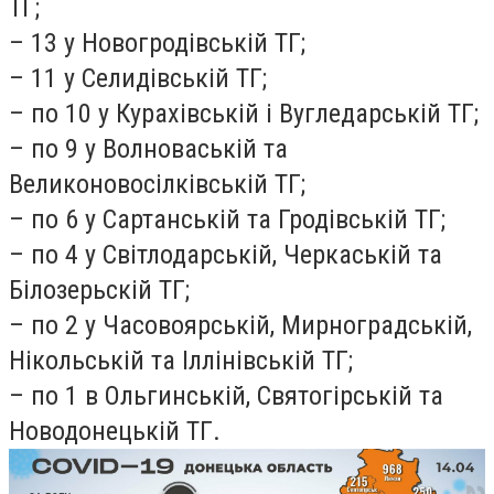
ТГ;
– 13 у Новогродівській ТГ;
– 11 у Селидівській ТГ;
– по 10 у Курахівській і Вугледарській ТГ;
– по 9 у Волноваській та
Великоновосілківській ТГ;
– по 6 у Сартанській та Гродівській ТГ;
– по 4 у Світлодарській, Черкаській та
Білозерьскій ТГ;
– по 2 у Часовоярській, Мирноградській,
Нікольській та Іллінівській ТГ;
– по 1 в Ольгинській, Святогірській та
Новодонецькій ТГ.