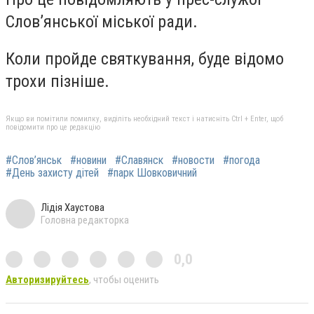
Слов’янської міської ради.
Коли пройде святкування, буде відомо
трохи пізніше.
Якщо ви помітили помилку, виділіть необхідний текст і натисніть Ctrl + Enter, щоб
повідомити про це редакцію
#Слов’янськ
#новини
#Славянск
#новости
#погода
#День захисту дітей
#парк Шовковичний
Лідія Хаустова
Головна редакторка
0,0
Авторизируйтесь
, чтобы оценить