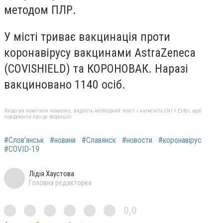
методом ПЛР.
У місті триває вакцинація проти
коронавірусу вакцинами AstraZeneca
(COVISHIELD) та КОРОНОВАК. Наразі
вакциновано 1140 осіб.
Якщо ви помітили помилку, виділіть необхідний текст і натисніть Ctrl + Enter, щоб
повідомити про це редакцію
#Слов’янськ
#новини
#Славянск
#новости
#коронавірус
#COVID-19
Лідія Хаустова
Головна редакторка
0,0