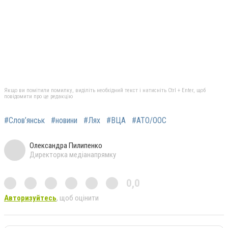
Якщо ви помітили помилку, виділіть необхідний текст і натисніть Ctrl + Enter, щоб
повідомити про це редакцію
#Слов’янськ
#новини
#Лях
#ВЦА
#АТО/ООС
Олександра Пилипенко
Директорка медіанапрямку
0,0
Авторизуйтесь
, щоб оцінити