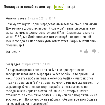
Показувати новий коментар:
внизу
вгорі
Житель города
2 червня 2021 р., 13:17
Почему это вдруг "один з представників ветеранської спільноти
Донеччини з Добропілля Сергій Кошуков" пытается решать, кто
может занимать должность головы ВГА в г.Славянске. а кто не
может??? Едь в Доброполье и там участвуй в общественной
жизни города!!! У нас своих умников хватает. Вадим Михайлович -
лучший мэр!!!
Відповісти
0
0
Беспредел
2 червня 2021 р., 14:39
Ох и дерьмократия какая пошла. Можно припереться на
заседание и поливать мэра грязью без особіх на то причин.... А
нах.... послать как-бы нельзя, а хотелось бы))) Я ничего против
Ляха не имею, да и "За" не имею, но что-то мне подсказывает, что
мэр, который частенько ходит на работу пешком через пол
города, а не в кортеже с охраной, явно не натворил ничего
страшного, за что можно боятся. P.S. ну или он отмороженный на
всю голову))) Но то, что он на выборах победил, все таки больше
на первый вариант смахивает)