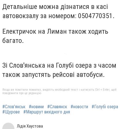
Детальніше можна дізнатися в касі
автовокзалу за номером: 0504770351.
Електричок на Лиман також ходить
багато.
Зі Слов'янська на Голубі озера з часом
також запустять рейсові автобуси.
Якщо ви помітили помилку, виділіть необхідний текст і натисніть Ctrl + Enter, щоб
повідомити про це редакцію
#Слов’янськ
#новини
#Славянск
#новости
#Голубі озера
#Щурове
#Маршрут вихідного дня
Лідія Хаустова