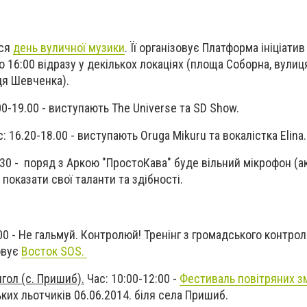
ься
день вуличної музики
. Її організовує Платформа ініціатив
 16:00 відразу у декількох локаціях (площа Соборна, вулиц
ця Шевченка).
00-19.00 - виступають The Universe та SD Show.
: 16.20-18.00 - виступають Оruga Mikuru та вокалістка Elina.
:30 - поряд з Аркою "ПростоКава" буде вільний мікрофон (а
показати свої таланти та здібності.
00 - Не гальмуй. Контролюй! Тренінг з громадського контро
овує
Восток SOS.
гол (с. Пришиб).
Час: 10:00-12:00 -
Фестиваль повітряних зм
ьких льотчиків 06.06.2014. біля села Пришиб.