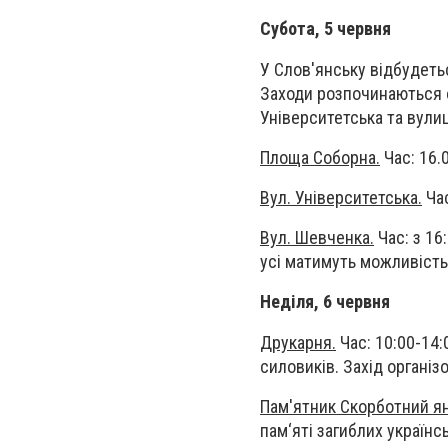
Субота, 5 червня
У Слов'янську відбудет
Заходи розпочинаються о
Університетська та вули
Площа Соборна.
Час: 16.
Вул. Університетська.
Час
Вул. Шевченка.
Час: з 16
усі матимуть можливість 
Неділя, 6 червня
Друкарня.
Час: 10:00-14:
силовиків. Захід організ
Пам'ятник Скорботний ян
пам‘яті загиблих українс