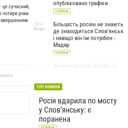
опубліковано графіки
 це сучасний,
НОВИНИ
і чотири роки.
м завершенням
Більшість росіян не знають
12:11
Вчора
де знаходиться Слов’янськ
і навіщо він їм потрібен -
Мадяр
НОВИНИ
За минулу добу російські
11:09
Вчора
війська 13 разів атакували
 оцінити
Слов'янськ. Хроніка
великої війни: 6 серпня
ТОП НОВИНИ
НОВИНИ
Росія вдарила по мосту
у Слов'янську: є
поранена
НОВИНИ