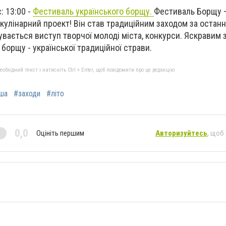
: 13:00 -
Фестиваль українського борщу.
Фестиваль Борщу –
кулінарний проект! Він став традиційним заходом за останн
бувається виступ творчої молоді міста, конкурси. Яскрави
борщу - української традиційної страви.
бхідний текст і натисніть Ctrl + Enter, щоб повідомити про це редакцію
ша
#заходи
#літо
0,0
Оцініть першим
Авторизуйтесь
, щоб