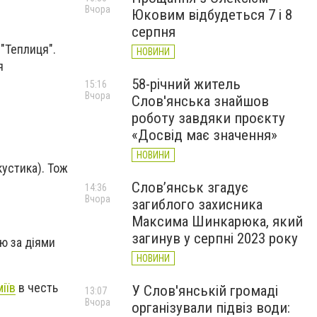
Вчора
Юковим відбудеться 7 і 8
серпня
 "Теплиця".
НОВИНИ
я
58-річний житель
15:16
Вчора
Слов'янська знайшов
роботу завдяки проєкту
«Досвід має значення»
НОВИНИ
кустика). Тож
Слов’янськ згадує
14:36
Вчора
загиблого захисника
Максима Шинкарюка, який
загинув у серпні 2023 року
лю за діями
НОВИНИ
іїв
в честь
У Слов'янській громаді
13:07
Вчора
організували підвіз води: