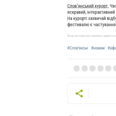
Слов'янський курорт.
Час
яскравий, інтерактивний 
На курорті зазвичай від
фестивалю є частування 
Якщо ви помітили помилку, виділіть нео
#Слов'янськ
#новини
#афі