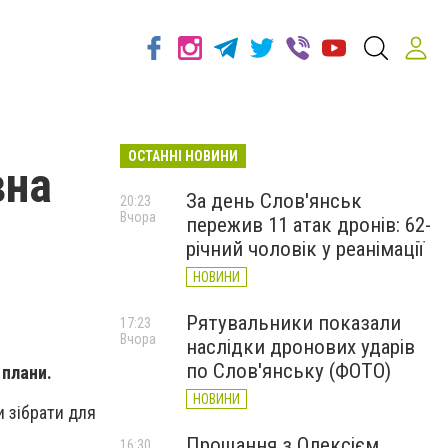
ОСТАННІ НОВИНИ
вна
За день Слов'янськ
20:23
Вчора
пережив 11 атак дронів: 62-
річний чоловік у реанімації
НОВИНИ
Рятувальники показали
17:23
Вчора
наслідки дронових ударів
по Слов'янську (ФОТО)
 плани.
НОВИНИ
и зібрати для
Прощання з Олексієм
16:30