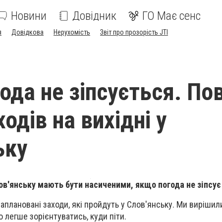
Новини
Довідник
ГО Має сенс
я
Довідкова
Нерухомість
Звіт про прозорість JTI
ода не зіпсується. По
одів на вихідні у
ьку
лов'янську мають бути насиченими, якщо погода не зіпсує
аплановані заходи, які пройдуть у Слов'янську. Ми вирішил
о легше зорієнтуватись, куди піти.