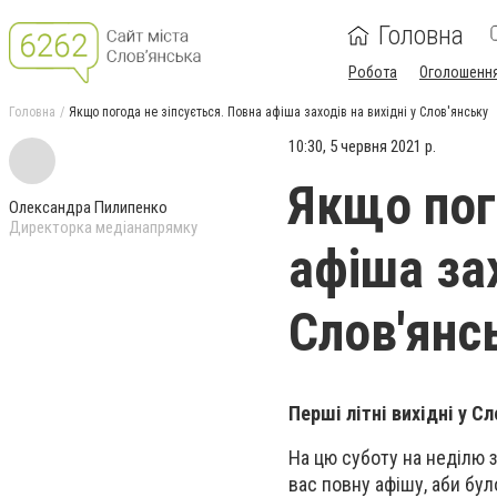
Головна
Робота
Оголошенн
Головна
Якщо погода не зіпсується. Повна афіша заходів на вихідні у Слов'янську
10:30, 5 червня 2021 р.
Якщо пог
Олександра Пилипенко
Директорка медіанапрямку
афіша зах
Слов'янс
Перші літні вихідні у С
На цю суботу на неділю з
вас повну афішу, аби бул