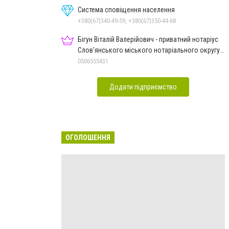
Система сповіщення населення
+380(67)340-49-59, +380(67)350-44-68
Бігун Віталій Валерійович - приватний нотаріус
Слов'янського міського нотаріального округу
Дон.обл.
0506555431
Додати підприємство
ОГОЛОШЕННЯ