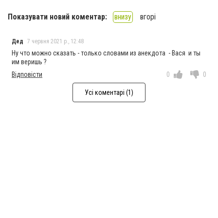
Показувати новий коментар:
внизу
вгорі
Дед
7 червня 2021 р., 12:48
Ну что можно сказать - только словами из анекдота - Вася и ты
им веришь ?
Відповісти
0
0
Усі коментарі (1)