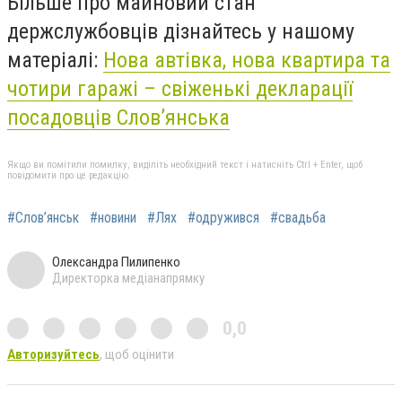
Більше про майновий стан
держслужбовців дізнайтесь у нашому
матеріалі:
Нова автівка, нова квартира та
чотири гаражі – свіженькі декларації
посадовців Слов’янська
Якщо ви помітили помилку, виділіть необхідний текст і натисніть Ctrl + Enter, щоб
повідомити про це редакцію
#Слов’янськ
#новини
#Лях
#одружився
#свадьба
Олександра Пилипенко
Директорка медіанапрямку
0,0
Авторизуйтесь
, щоб оцінити